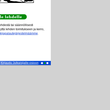
le lehdelle
hdestä tai säännöllisesti
eyttä lehden toimitukseen ja kerro,
ukijapalautejärjestelmäämme
.
Kirjaudu Julkaisijalle-osioon