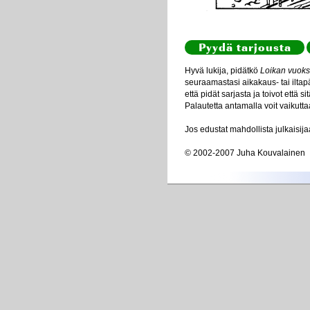
Pyydä tarjousta
Hyvä lukija, pidätkö
Loikan vuoks
seuraamastasi aikakaus- tai iltapä
että pidät sarjasta ja toivot että s
Palautetta antamalla voit vaikutta
Jos edustat mahdollista julkaisij
© 2002-2007 Juha Kouvalainen