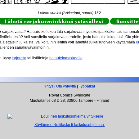
Loikan vuoksi (Arkistrippi, suomi) 162
Lähetä sarjakuvavinkkinä ystävällesi
Suositte
i
-sarjakuvasta? Haluaisitko lukea tätä sarjakuvaa myös kotipaikkakuntasi sanomale
ivälehdestä? Voit suositella sarjakuvaa lehdelle, josta haluaisit lukea sitä. Ota yht
itä alettaisiin julkaista. Valikoituihin lehtiin voit lähettää julkaisutoiveen käyttämällä
l
a lehtien sarjakuvavalintoihin.
aa, kysy
tarjousta
tai lisätietoja
palautelomakkeella
.
Yritys
|
Ota yhteyttä
|
Työpaikat
Royal Comics Syndicate
Muotialantie 68 D 28, 33800 Tampere - Finland
Käytämme Nettilasku.fi-laskutusohjelmaa.