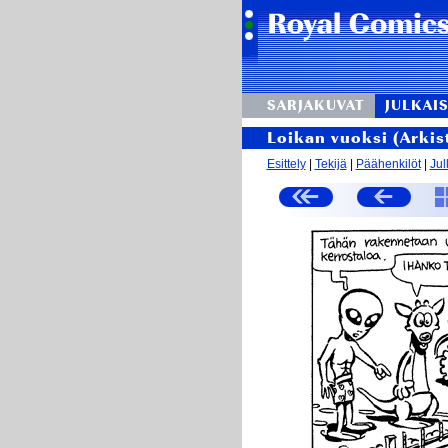
SARJAKUVAT
JULKAIS
Loikan vuoksi (Arkis
Esittely
|
Tekijä
|
Päähenkilöt
|
Jul