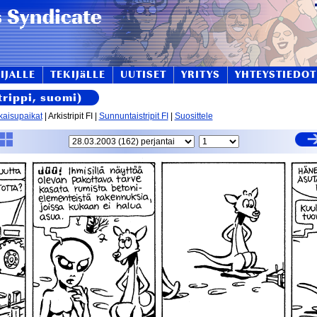
IJALLE
TEKIJäLLE
UUTISET
YRITYS
YHTEYSTIEDOT
trippi, suomi)
kaisupaikat
| Arkistripit FI |
Sunnuntaistripit FI
|
Suosittele