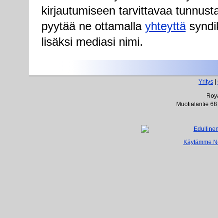
kirjautumiseen tarvittavaa tunnust
pyytää ne ottamalla
yhteyttä
syndik
lisäksi mediasi nimi.
Yritys
|
Roya
Muotialantie 68
Käytämme Net