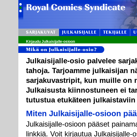
SARJAKUVAT
JULKAISIJALLE
TEKIJäLLE
U
Kirjaudu Julkaisijalle-osioon
Mikä on Julkaisijalle-osio?
Julkaisijalle-osio palvelee sarj
tahoja. Tarjoamme julkaisijan n
sarjakuvastripit, kun muille on n
Julkaisusta kiinnostuneen ei tar
tutustua etukäteen julkaistaviin
Miten Julkaisijalle-osioon pä
Julkaisijalle-osioon pääset painama
linkkiä. Voit kirjautua Julkaisijall