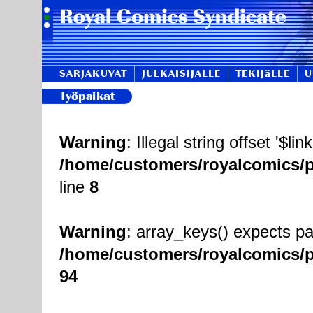
SARJAKUVAT
JULKAISIJALLE
TEKIJäLLE
U
Warning
: Illegal string offset '$link
/home/customers/royalcomics/pu
line
8
Warning
: array_keys() expects pa
/home/customers/royalcomics/pu
94