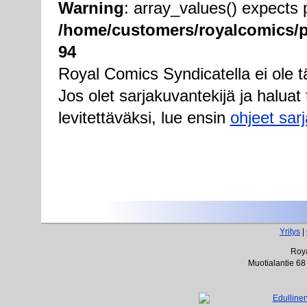
Warning
: array_values() expects p
/home/customers/royalcomics/pu
94
Royal Comics Syndicatella ei ole täl
Jos olet sarjakuvantekijä ja haluat 
levitettäväksi, lue ensin
ohjeet sarj
Yritys
|
Roya
Muotialantie 68