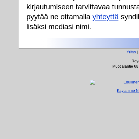
kirjautumiseen tarvittavaa tunnust
pyytää ne ottamalla
yhteyttä
syndik
lisäksi mediasi nimi.
Yritys
|
Roya
Muotialantie 68
Käytämme Net