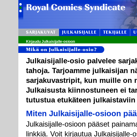
SARJAKUVAT
JULKAISIJALLE
TEKIJäLLE
U
Kirjaudu Julkaisijalle-osioon
Mikä on Julkaisijalle-osio?
Julkaisijalle-osio palvelee sarj
tahoja. Tarjoamme julkaisijan n
sarjakuvastripit, kun muille on n
Julkaisusta kiinnostuneen ei tar
tutustua etukäteen julkaistaviin
Miten Julkaisijalle-osioon pä
Julkaisijalle-osioon pääset painama
linkkiä. Voit kirjautua Julkaisijall