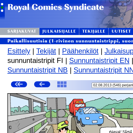
SARJAKUVAT
JULKAISIJALLE
TEKIJäLLE
UUTISET
Paikallisuutisia (1-rivinen sunnuntaistrippi, suo
Esittely
|
Tekijät
|
Päähenkilöt
|
Julkaisup
sunnuntaistripit FI |
Sunnuntaistripit EN
Sunnuntaistripit NB
|
Sunnuntaistripit N