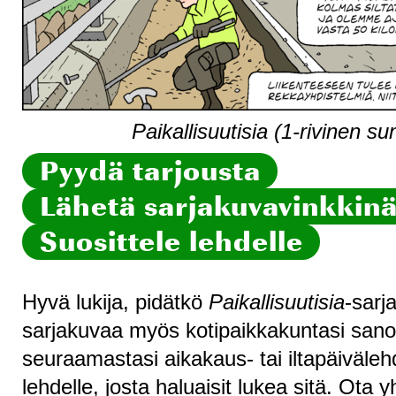
Paikallisuutisia (1-rivinen s
Pyydä tarjousta
Lähetä sarjakuvavinkkinä 
Suosittele lehdelle
Hyvä lukija, pidätkö
Paikallisuutisia
-sarj
sarjakuvaa myös kotipaikkakuntasi sanom
seuraamastasi aikakaus- tai iltapäiväleh
lehdelle, josta haluaisit lukea sitä. Ota 