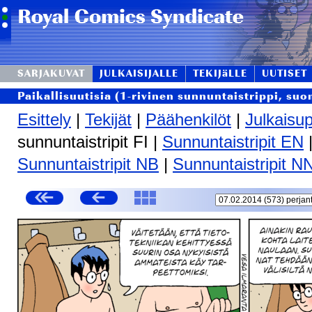
SARJAKUVAT
JULKAISIJALLE
TEKIJäLLE
UUTISET
Paikallisuutisia (1-rivinen sunnuntaistrippi, suo
Esittely
|
Tekijät
|
Päähenkilöt
|
Julkaisup
sunnuntaistripit FI |
Sunnuntaistripit EN
Sunnuntaistripit NB
|
Sunnuntaistripit N