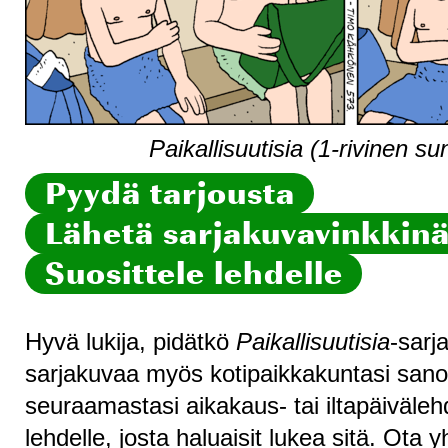
Paikallisuutisia (1-rivinen s
Pyydä tarjousta
Lähetä sarjakuvavinkkinä 
Suosittele lehdelle
Hyvä lukija, pidätkö
Paikallisuutisia
-sarj
sarjakuvaa myös kotipaikkakuntasi sanom
seuraamastasi aikakaus- tai iltapäiväleh
lehdelle, josta haluaisit lukea sitä. Ota 