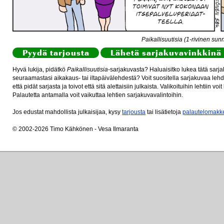
Paikallisuutisia (1-rivinen sun
Pyydä tarjousta
Lähetä sarjakuvavinkkinä 
Hyvä lukija, pidätkö
Paikallisuutisia
-sarjakuvasta? Haluaisitko lukea tätä sarj
seuraamastasi aikakaus- tai iltapäivälehdestä? Voit suositella sarjakuvaa lehdel
että pidät sarjasta ja toivot että sitä alettaisiin julkaista. Valikoituihin lehtiin v
Palautetta antamalla voit vaikuttaa lehtien sarjakuvavalintoihin.
Jos edustat mahdollista julkaisijaa, kysy
tarjousta
tai lisätietoja
palautelomakk
© 2002-2026 Timo Kähkönen - Vesa Ilmaranta