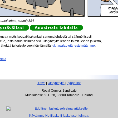
nuntaistrippi, suomi) 584
ystävällesi
Suosittele lehdelle
akuvaa myös kotipaikkakuntasi sanomalehdestä tai säännöllisesti
le, josta haluaisit lukea sitä. Ota yhteyttä lehden toimitukseen ja kerro,
oit lähettää julkaisutoiveen käyttämällä
lukijapalautejärjestelmäämme
.
eella
.
Yritys
|
Ota yhteyttä
|
Työpaikat
Royal Comics Syndicate
Muotialantie 68 D 28, 33800 Tampere - Finland
Käytämme Nettilasku.fi-laskutusohjelmaa.