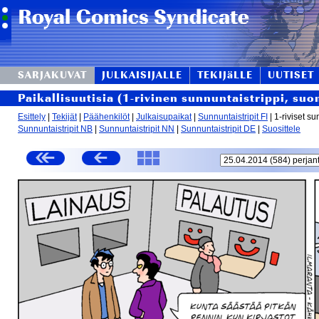
SARJAKUVAT
JULKAISIJALLE
TEKIJäLLE
UUTISET
Paikallisuutisia (1-rivinen sunnuntaistrippi, suo
Esittely
|
Tekijät
|
Päähenkilöt
|
Julkaisupaikat
|
Sunnuntaistripit FI
| 1-riviset su
Sunnuntaistripit NB
|
Sunnuntaistripit NN
|
Sunnuntaistripit DE
|
Suosittele