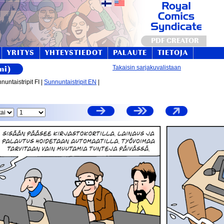
PDF CREATOR
YRITYS
YHTEYSTIEDOT
PALAUTE
TIETOJA
mi)
Takaisin sarjakuvalistaan
nnuntaistripit FI |
Sunnuntaistripit EN
|