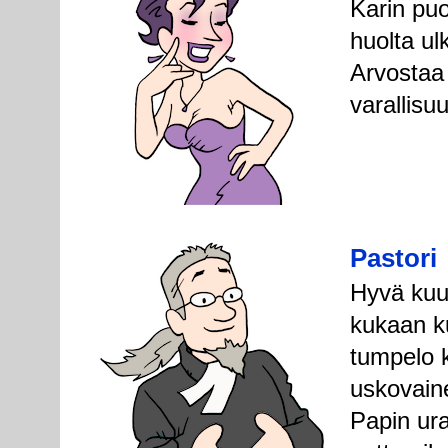
Karin puo
huolta u
Arvostaa 
varallis
Pastori
Hyvä kuu
kukaan k
tumpelo k
uskovaine
Papin ur