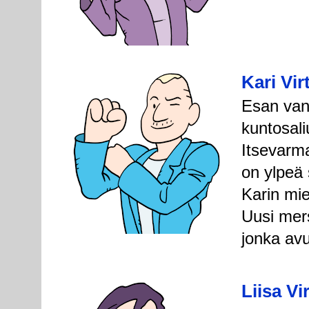
Kari Vir
Esan van
kuntosali
Itsevarma
on ylpeä 
Karin mi
Uusi mers
jonka avu
Liisa Vi