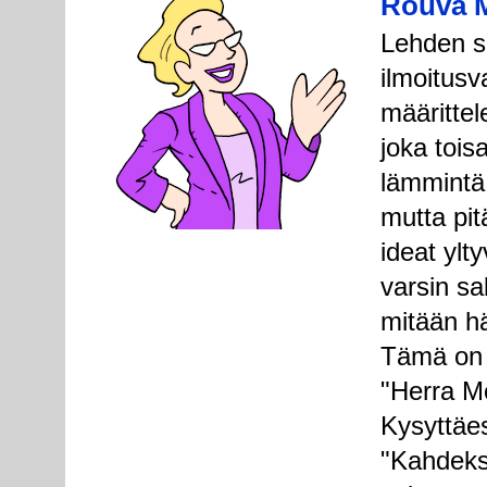
Rouva M
Lehden si
ilmoitusv
määrittel
joka toisa
lämmintä 
mutta pit
ideat ylt
varsin sa
mitään h
Tämä on S
"Herra Mo
Kysyttäe
"Kahdeks