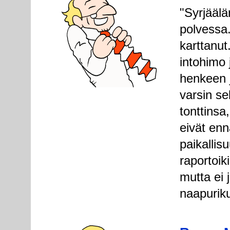
"Syrjääl
polvessa.
karttanut
intohimo 
henkeen 
varsin se
tonttinsa
eivät enn
paikallisu
raportoik
mutta ei 
naapurik