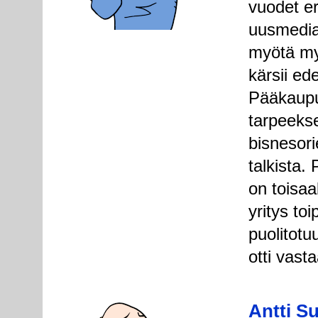
vuodet er
uusmediay
myötä my
kärsii e
Pääkaupu
tarpeekse
bisnesori
talkista.
on toisaal
yritys toi
puolitotu
otti vast
Antti S