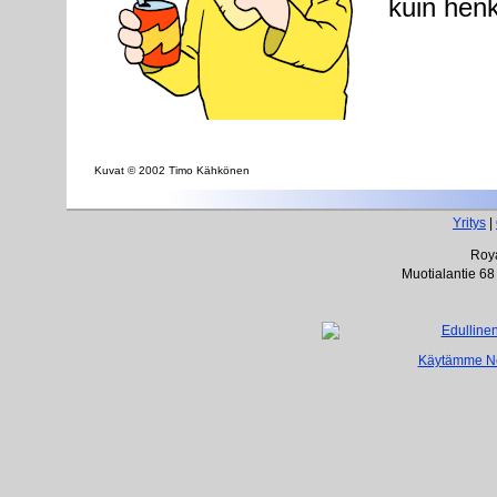
kuin henk
Kuvat © 2002 Timo Kähkönen
Yritys
|
Roya
Muotialantie 68
Käytämme Net