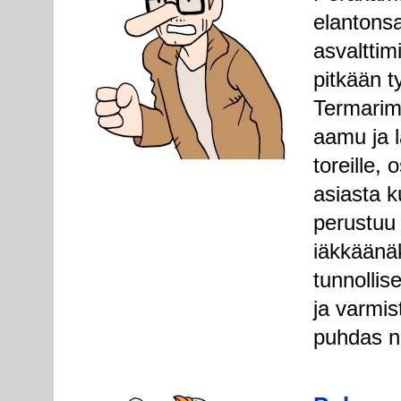
elantons
asvalttim
pitkään t
Termarimi
aamu ja l
toreille,
asiasta k
perustuu 
iäkkäänäk
tunnollis
ja varmis
puhdas ne