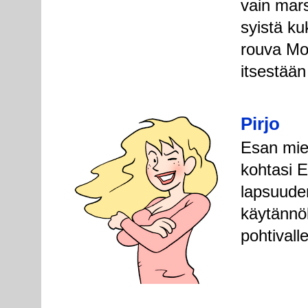
vain mars
syistä ku
rouva Moi
itsestää
Pirjo
Esan mieli
kohtasi E
lapsuuden
käytännöl
pohtivalle