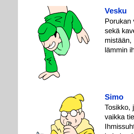
Vesku
Porukan ve
sekä kave
mistään, m
lämmin i
Simo
Tosikko, 
vaikka ti
Ihmissuh