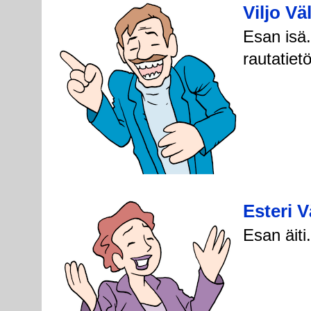
Viljo Vä
Esan isä.
rautatietö
Esteri V
Esan äiti