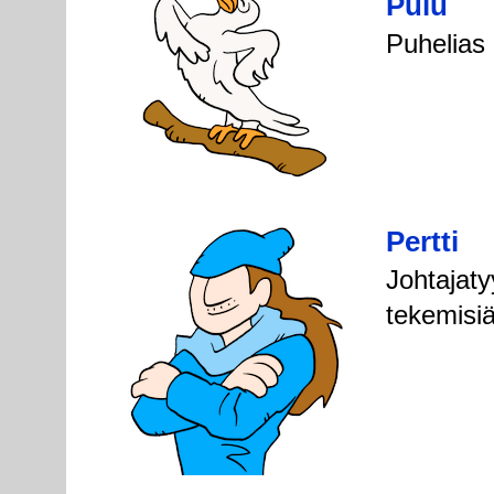
Pulu
Puhelias l
Pertti
Johtajaty
tekemisiä