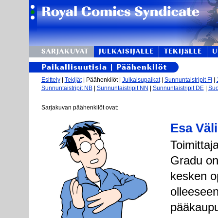
SARJAKUVAT
JULKAISIJALLE
TEKIJäLLE
U
Paikallisuutisia | Päähenkilöt
Esittely
|
Tekijät
| Päähenkilöt |
Julkaisupaikat
|
Sunnuntaistripit FI
|
Sunnuntaistripit NB
|
Sunnuntaistripit NN
|
Sunnuntaistripit DE
|
Suo
Sarjakuvan päähenkilöt ovat:
Esa Väli
Toimittaj
Gradu on 
kesken o
olleeseen
pääkaupu