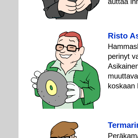
auttaa ih
Risto A
Hammaslää
perinyt v
Asikainen
muuttavat
koskaan h
Termari
Peräkamar