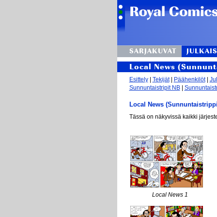
SARJAKUVAT
JULKAIS
Local News (Sunnunta
Esittely
|
Tekijät
|
Päähenkilöt
|
Ju
Sunnuntaistripit NB
|
Sunnuntaistr
Local News (Sunnuntaistrippi,
Tässä on näkyvissä kaikki järjest
Local News 1