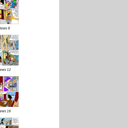
News 8
News 12
News 16