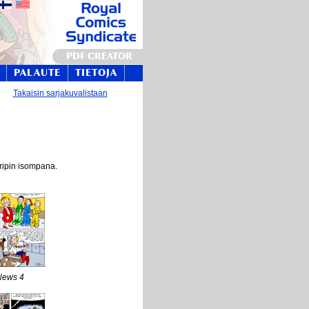
PDF CREATOR
PALAUTE
TIETOJA
Takaisin sarjakuvalistaan
tripin isompana.
News 4