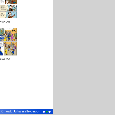
News 20
News 24
Kirjaudu Julkaisijalle-osioon