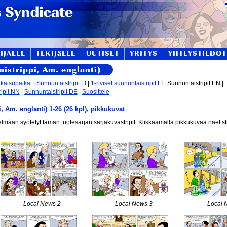
IJALLE
TEKIJäLLE
UUTISET
YRITYS
YHTEYSTIEDOT
istrippi, Am. englanti)
lkaisupaikat
|
Sunnuntaistripit FI
|
1-riviset sunnuntaistripit FI
| Sunnuntaistripit EN |
ipit NN
|
Sunnuntaistripit DE
|
Suosittele
 Am. englanti) 1-26 (26 kpl), pikkukuvat
elmään syötetyt tämän tuotesarjan sarjakuvastripit. Klikkaamalla pikkukuvaa näet s
Local News 2
Local News 3
Local 