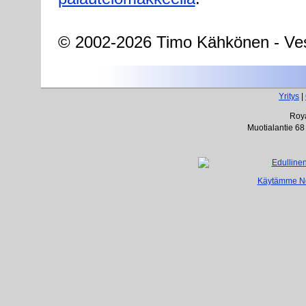
© 2002-2026 Timo Kähkönen - Ves
Yritys
|
Roya
Muotialantie 68
Käytämme Net