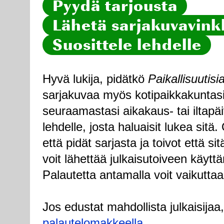
Pyydä tarjousta
Lähetä sarjakuvavinkk
Suosittele lehdelle
Hyvä lukija, pidätkö
Paikallisuutisi
sarjakuvaa myös kotipaikkakuntasi
seuraamastasi aikakaus- tai iltapä
lehdelle, josta haluaisit lukea sitä
että pidät sarjasta ja toivot että sitä
voit lähettää julkaisutoiveen käytt
Palautetta antamalla voit vaikuttaa
Jos edustat mahdollista julkaisijaa
palautelomakkeella
.