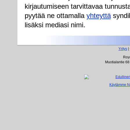
kirjautumiseen tarvittavaa tunnust
pyytää ne ottamalla
yhteyttä
syndik
lisäksi mediasi nimi.
Yritys
|
Roya
Muotialantie 68
Käytämme Net