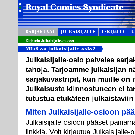
SARJAKUVAT
JULKAISIJALLE
TEKIJäLLE
U
Kirjaudu Julkaisijalle-osioon
Mikä on Julkaisijalle-osio?
Julkaisijalle-osio palvelee sarj
tahoja. Tarjoamme julkaisijan n
sarjakuvastripit, kun muille on n
Julkaisusta kiinnostuneen ei tar
tutustua etukäteen julkaistaviin
Miten Julkaisijalle-osioon pä
Julkaisijalle-osioon pääset painama
linkkiä. Voit kirjautua Julkaisijall