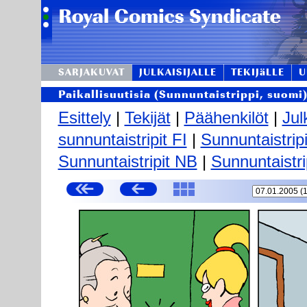
SARJAKUVAT
JULKAISIJALLE
TEKIJäLLE
U
Paikallisuutisia (Sunnuntaistrippi, suomi
Esittely
|
Tekijät
|
Päähenkilöt
|
Jul
sunnuntaistripit FI
|
Sunnuntaistrip
Sunnuntaistripit NB
|
Sunnuntaistri