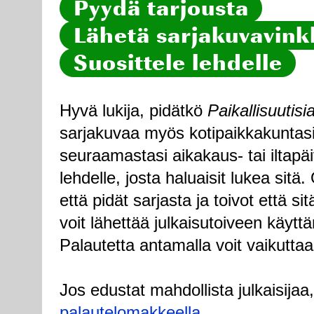
Pyydä tarjousta
Lähetä sarjakuvavinkk
Suosittele lehdelle
Hyvä lukija, pidätkö
Paikallisuutisi
sarjakuvaa myös kotipaikkakuntasi
seuraamastasi aikakaus- tai iltapä
lehdelle, josta haluaisit lukea sitä
että pidät sarjasta ja toivot että sitä
voit lähettää julkaisutoiveen käytt
Palautetta antamalla voit vaikuttaa
Jos edustat mahdollista julkaisijaa
palautelomakkeella
.