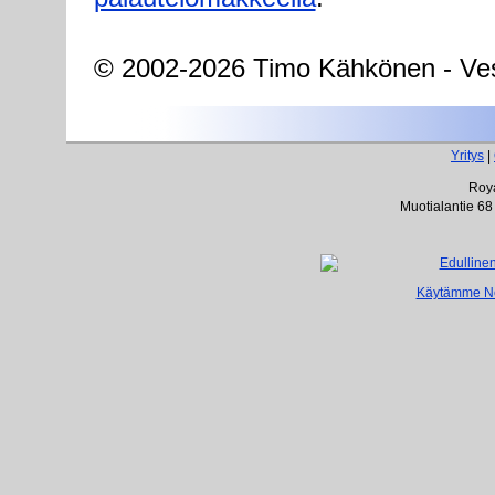
© 2002-2026 Timo Kähkönen - Ves
Yritys
|
Roya
Muotialantie 68
Käytämme Net