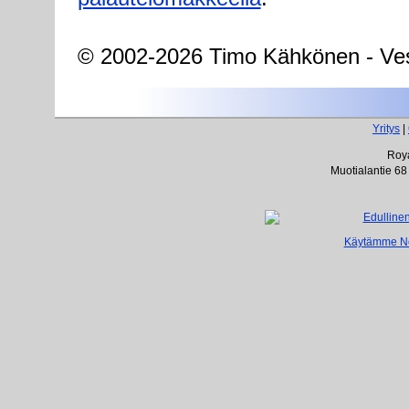
© 2002-2026 Timo Kähkönen - Ves
Yritys
|
Roya
Muotialantie 68
Käytämme Net