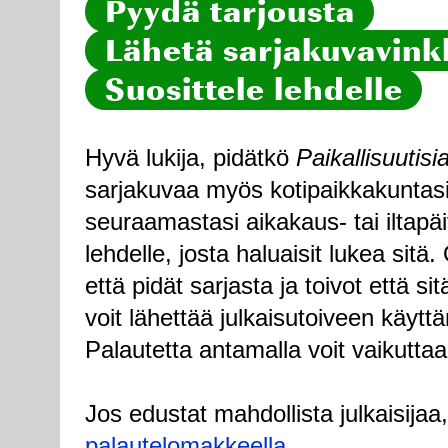
Pyydä tarjousta
Lähetä sarjakuvavinkk
Suosittele lehdelle
Hyvä lukija, pidätkö
Paikallisuutisi
sarjakuvaa myös kotipaikkakuntasi
seuraamastasi aikakaus- tai iltapä
lehdelle, josta haluaisit lukea sitä
että pidät sarjasta ja toivot että sitä
voit lähettää julkaisutoiveen käytt
Palautetta antamalla voit vaikuttaa
Jos edustat mahdollista julkaisijaa
palautelomakkeella
.