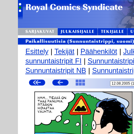
SARJAKUVAT
JULKAISIJALLE
TEKIJäLLE
U
Paikallisuutisia (Sunnuntaistrippi, suomi
Esittely
|
Tekijät
|
Päähenkilöt
|
Jul
sunnuntaistripit FI
|
Sunnuntaistrip
Sunnuntaistripit NB
|
Sunnuntaistri