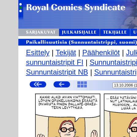
SARJAKUVAT
JULKAISIJALLE
TEKIJäLLE
U
Paikallisuutisia (Sunnuntaistrippi, suomi
Esittely
|
Tekijät
|
Päähenkilöt
|
Jul
sunnuntaistripit FI
|
Sunnuntaistrip
Sunnuntaistripit NB
|
Sunnuntaistri