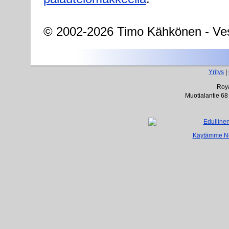
© 2002-2026 Timo Kähkönen - Ves
Yritys
|
Roya
Muotialantie 68
Käytämme Net