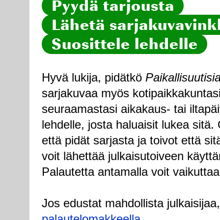
Pyydä tarjousta
Lähetä sarjakuvavinkk
Suosittele lehdelle
Hyvä lukija, pidätkö
Paikallisuutisi
sarjakuvaa myös kotipaikkakuntasi
seuraamastasi aikakaus- tai iltapä
lehdelle, josta haluaisit lukea sitä
että pidät sarjasta ja toivot että sitä
voit lähettää julkaisutoiveen käytt
Palautetta antamalla voit vaikuttaa
Jos edustat mahdollista julkaisijaa
palautelomakkeella
.