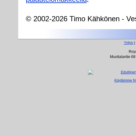
© 2002-2026 Timo Kähkönen - Ves
Yritys
|
Roya
Muotialantie 68
Käytämme Net