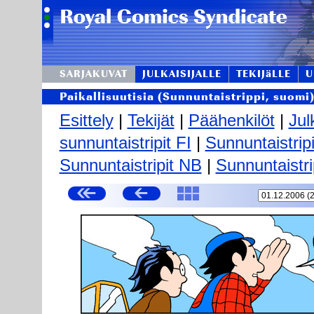
SARJAKUVAT
JULKAISIJALLE
TEKIJäLLE
U
Paikallisuutisia (Sunnuntaistrippi, suomi
Esittely
|
Tekijät
|
Päähenkilöt
|
Jul
sunnuntaistripit FI
|
Sunnuntaistrip
Sunnuntaistripit NB
|
Sunnuntaistri