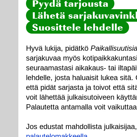
Pyydä tarjousta
Lähetä sarjakuvavinkk
Suosittele lehdelle
Hyvä lukija, pidätkö
Paikallisuutisi
sarjakuvaa myös kotipaikkakuntasi
seuraamastasi aikakaus- tai iltapä
lehdelle, josta haluaisit lukea sitä
että pidät sarjasta ja toivot että sitä
voit lähettää julkaisutoiveen käytt
Palautetta antamalla voit vaikuttaa
Jos edustat mahdollista julkaisijaa
palautelomakkeella
.