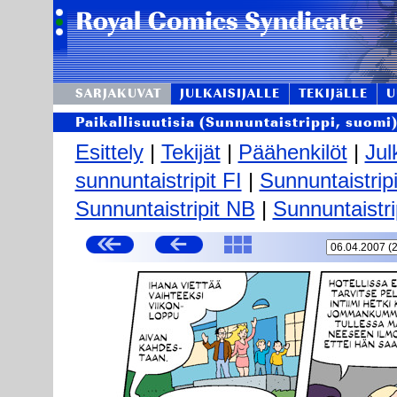
SARJAKUVAT
JULKAISIJALLE
TEKIJäLLE
U
Paikallisuutisia (Sunnuntaistrippi, suomi
Esittely
|
Tekijät
|
Päähenkilöt
|
Jul
sunnuntaistripit FI
|
Sunnuntaistrip
Sunnuntaistripit NB
|
Sunnuntaistri