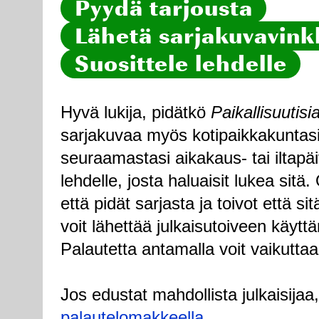
Pyydä tarjousta
Lähetä sarjakuvavinkk
Suosittele lehdelle
Hyvä lukija, pidätkö
Paikallisuutisi
sarjakuvaa myös kotipaikkakuntasi
seuraamastasi aikakaus- tai iltapä
lehdelle, josta haluaisit lukea sitä
että pidät sarjasta ja toivot että sitä
voit lähettää julkaisutoiveen käytt
Palautetta antamalla voit vaikuttaa
Jos edustat mahdollista julkaisijaa
palautelomakkeella
.