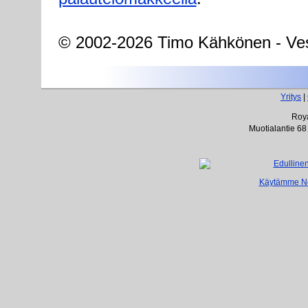
© 2002-2026 Timo Kähkönen - Ves
Yritys
|
Roya
Muotialantie 68
Käytämme Net