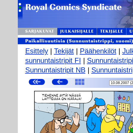
SARJAKUVAT
JULKAISIJALLE
TEKIJäLLE
U
Paikallisuutisia (Sunnuntaistrippi, suomi
Esittely
|
Tekijät
|
Päähenkilöt
|
Jul
sunnuntaistripit FI
|
Sunnuntaistrip
Sunnuntaistripit NB
|
Sunnuntaistri