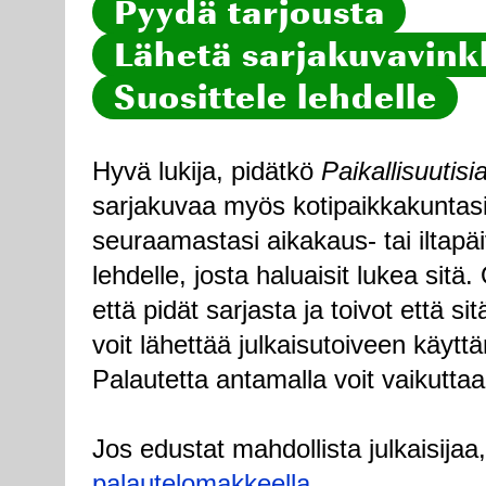
Pyydä tarjousta
Lähetä sarjakuvavinkk
Suosittele lehdelle
Hyvä lukija, pidätkö
Paikallisuutisi
sarjakuvaa myös kotipaikkakuntasi
seuraamastasi aikakaus- tai iltapä
lehdelle, josta haluaisit lukea sitä
että pidät sarjasta ja toivot että sitä
voit lähettää julkaisutoiveen käytt
Palautetta antamalla voit vaikuttaa
Jos edustat mahdollista julkaisijaa
palautelomakkeella
.