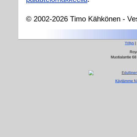
© 2002-2026 Timo Kähkönen - Ves
Yritys
|
Roya
Muotialantie 68
Käytämme Net