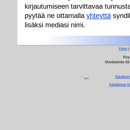
kirjautumiseen tarvittavaa tunnust
pyytää ne ottamalla
yhteyttä
syndik
lisäksi mediasi nimi.
Yritys
|
Roya
Muotialantie 68
Käytämme Net