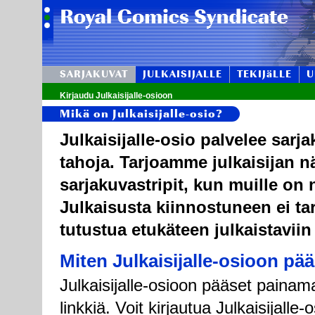
SARJAKUVAT
JULKAISIJALLE
TEKIJäLLE
U
Kirjaudu Julkaisijalle-osioon
Mikä on Julkaisijalle-osio?
Julkaisijalle-osio palvelee sarj
tahoja. Tarjoamme julkaisijan n
sarjakuvastripit, kun muille on n
Julkaisusta kiinnostuneen ei tar
tutustua etukäteen julkaistaviin
Miten Julkaisijalle-osioon pä
Julkaisijalle-osioon pääset painama
linkkiä. Voit kirjautua Julkaisijall