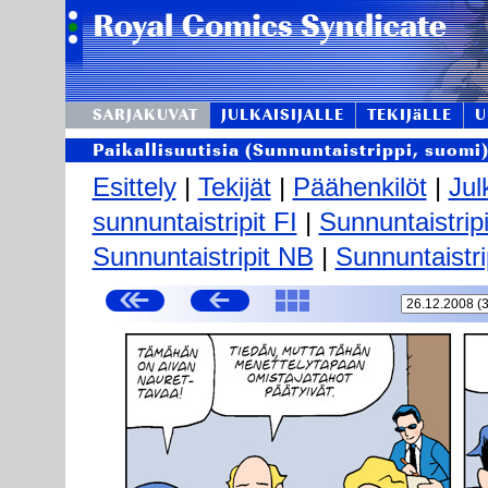
SARJAKUVAT
JULKAISIJALLE
TEKIJäLLE
U
Paikallisuutisia (Sunnuntaistrippi, suomi
Esittely
|
Tekijät
|
Päähenkilöt
|
Jul
sunnuntaistripit FI
|
Sunnuntaistrip
Sunnuntaistripit NB
|
Sunnuntaistri