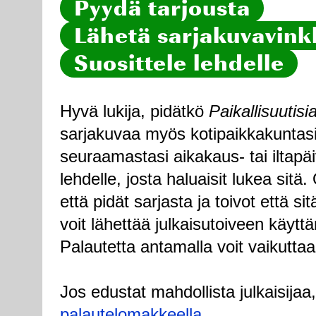
Pyydä tarjousta
Lähetä sarjakuvavinkk
Suosittele lehdelle
Hyvä lukija, pidätkö
Paikallisuutisi
sarjakuvaa myös kotipaikkakuntasi
seuraamastasi aikakaus- tai iltapä
lehdelle, josta haluaisit lukea sitä
että pidät sarjasta ja toivot että sitä
voit lähettää julkaisutoiveen käytt
Palautetta antamalla voit vaikuttaa
Jos edustat mahdollista julkaisijaa
palautelomakkeella
.