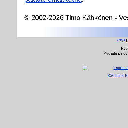
© 2002-2026 Timo Kähkönen - Ves
Yritys
|
Roya
Muotialantie 68
Käytämme Net