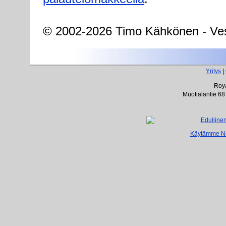
© 2002-2026 Timo Kähkönen - Ves
Yritys
|
Roya
Muotialantie 68
Käytämme Net