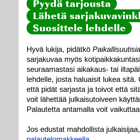
Pyydä tarjousta
Lähetä sarjakuvavinkk
Suosittele lehdelle
Hyvä lukija, pidätkö
Paikallisuutisi
sarjakuvaa myös kotipaikkakuntasi
seuraamastasi aikakaus- tai iltapä
lehdelle, josta haluaisit lukea sitä
että pidät sarjasta ja toivot että sitä
voit lähettää julkaisutoiveen käytt
Palautetta antamalla voit vaikuttaa
Jos edustat mahdollista julkaisijaa
palautelomakkeella
.