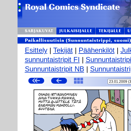
SARJAKUVAT
JULKAISIJALLE
TEKIJäLLE
U
Paikallisuutisia (Sunnuntaistrippi, suomi
Esittely
|
Tekijät
|
Päähenkilöt
|
Jul
sunnuntaistripit FI
|
Sunnuntaistrip
Sunnuntaistripit NB
|
Sunnuntaistri