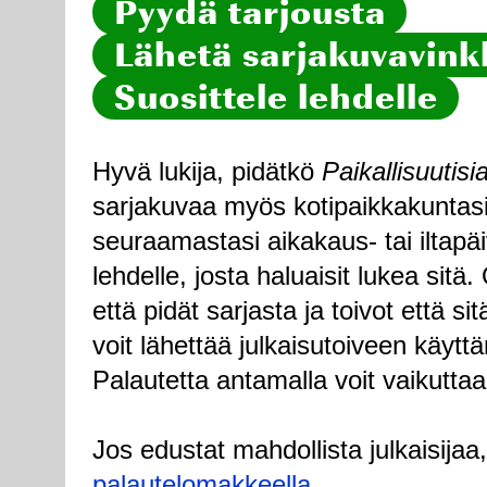
Pyydä tarjousta
Lähetä sarjakuvavinkk
Suosittele lehdelle
Hyvä lukija, pidätkö
Paikallisuutisi
sarjakuvaa myös kotipaikkakuntasi
seuraamastasi aikakaus- tai iltapä
lehdelle, josta haluaisit lukea sitä
että pidät sarjasta ja toivot että sitä
voit lähettää julkaisutoiveen käytt
Palautetta antamalla voit vaikuttaa
Jos edustat mahdollista julkaisijaa
palautelomakkeella
.