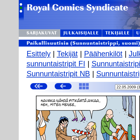
SARJAKUVAT
JULKAISIJALLE
TEKIJäLLE
U
Paikallisuutisia (Sunnuntaistrippi, suomi
Esittely
|
Tekijät
|
Päähenkilöt
|
Jul
sunnuntaistripit FI
|
Sunnuntaistrip
Sunnuntaistripit NB
|
Sunnuntaistri