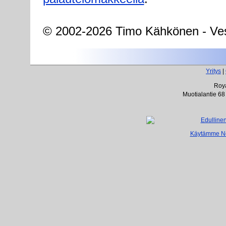
© 2002-2026 Timo Kähkönen - Ves
Yritys
|
Roya
Muotialantie 68
Käytämme Net