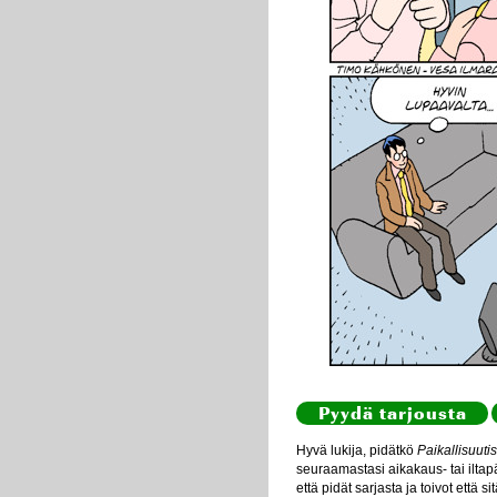
Pyydä tarjousta
Hyvä lukija, pidätkö
Paikallisuutis
seuraamastasi aikakaus- tai iltapä
että pidät sarjasta ja toivot että s