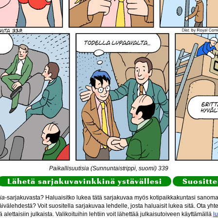
Paikallisuutisia (Sunnuntaistrippi, suomi) 339
Lähetä sarjakuvavinkkinä ystävällesi
Suositte
ia
-sarjakuvasta? Haluaisitko lukea tätä sarjakuvaa myös kotipaikkakuntasi sanomal
ivälehdestä? Voit suositella sarjakuvaa lehdelle, josta haluaisit lukea sitä. Ota yht
itä alettaisiin julkaista. Valikoituihin lehtiin voit lähettää julkaisutoiveen käyttämällä
l