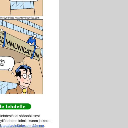
le lehdelle
ehdestä tai säännöllisesti
eyttä lehden toimitukseen ja kerro,
ukijapalautejärjestelmäämme
.