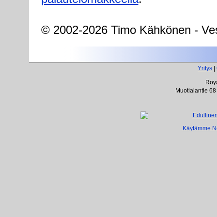
© 2002-2026 Timo Kähkönen - Ves
Yritys
|
Roya
Muotialantie 68
Käytämme Net