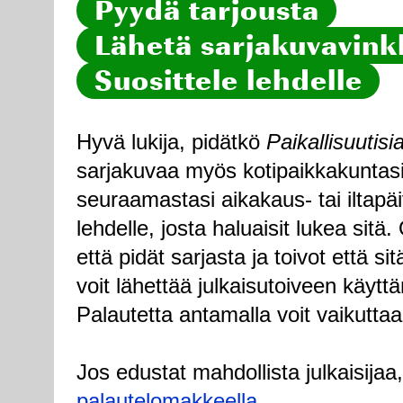
Pyydä tarjousta
Lähetä sarjakuvavinkk
Suosittele lehdelle
Hyvä lukija, pidätkö
Paikallisuutisi
sarjakuvaa myös kotipaikkakuntasi
seuraamastasi aikakaus- tai iltapä
lehdelle, josta haluaisit lukea sitä
että pidät sarjasta ja toivot että sitä
voit lähettää julkaisutoiveen käytt
Palautetta antamalla voit vaikuttaa
Jos edustat mahdollista julkaisijaa
palautelomakkeella
.