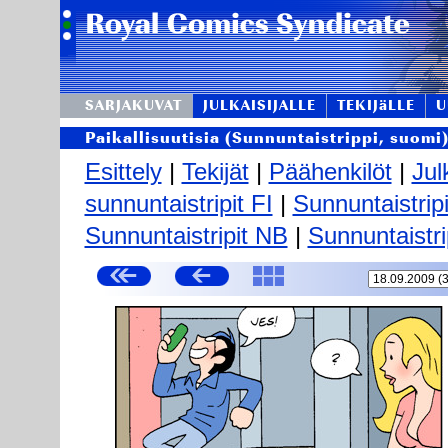
SARJAKUVAT
JULKAISIJALLE
TEKIJäLLE
U
Paikallisuutisia (Sunnuntaistrippi, suomi
Esittely
|
Tekijät
|
Päähenkilöt
|
Jul
sunnuntaistripit FI
|
Sunnuntaistrip
Sunnuntaistripit NB
|
Sunnuntaistri