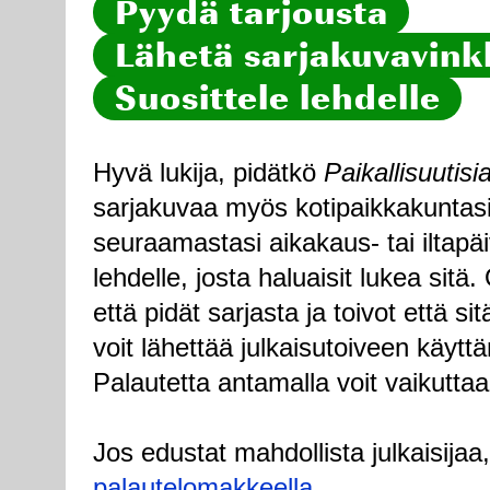
Pyydä tarjousta
Lähetä sarjakuvavinkk
Suosittele lehdelle
Hyvä lukija, pidätkö
Paikallisuutisi
sarjakuvaa myös kotipaikkakuntasi
seuraamastasi aikakaus- tai iltapä
lehdelle, josta haluaisit lukea sitä
että pidät sarjasta ja toivot että sitä
voit lähettää julkaisutoiveen käytt
Palautetta antamalla voit vaikuttaa
Jos edustat mahdollista julkaisijaa
palautelomakkeella
.