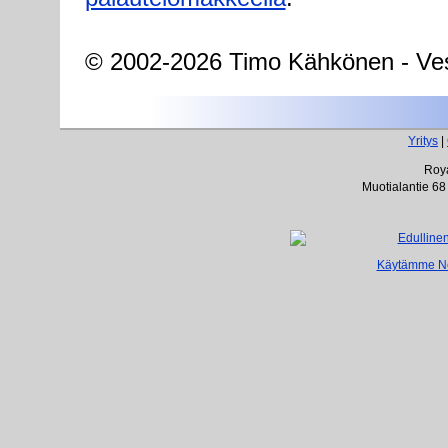
© 2002-2026 Timo Kähkönen - Ves
Yritys
|
Roya
Muotialantie 68
Käytämme Net