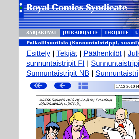
SARJAKUVAT
JULKAISIJALLE
TEKIJäLLE
U
Paikallisuutisia (Sunnuntaistrippi, suomi
Esittely
|
Tekijät
|
Päähenkilöt
|
Jul
sunnuntaistripit FI
|
Sunnuntaistrip
Sunnuntaistripit NB
|
Sunnuntaistri