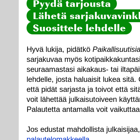
Pyydä tarjousta
Lähetä sarjakuvavinkk
Suosittele lehdelle
Hyvä lukija, pidätkö
Paikallisuutisi
sarjakuvaa myös kotipaikkakuntasi
seuraamastasi aikakaus- tai iltapä
lehdelle, josta haluaisit lukea sitä
että pidät sarjasta ja toivot että sitä
voit lähettää julkaisutoiveen käytt
Palautetta antamalla voit vaikuttaa
Jos edustat mahdollista julkaisijaa
palautelomakkeella
.