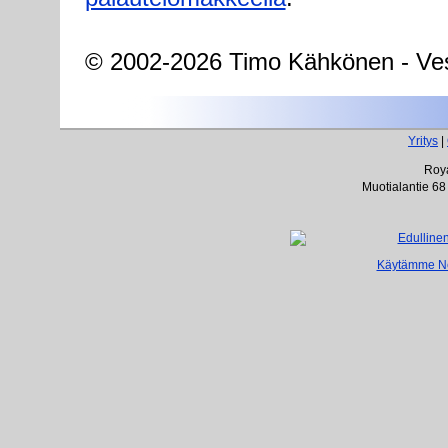
© 2002-2026 Timo Kähkönen - Ves
Yritys
|
Roya
Muotialantie 68
Käytämme Net