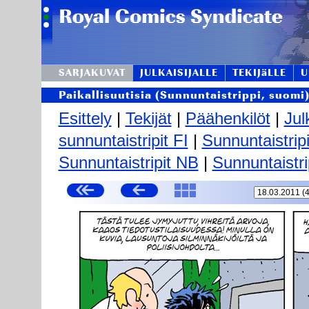
SARJAKUVAT
JULKAISIJALLE
TEKIJäLLE
U
Paikallisuutisia (Sunnuntaistrippi, suomi
Esittely
|
Tekijät
|
Päähenkilöt
|
Jul
sunnuntaistripit FI
|
Sunnuntaistrip
Sunnuntaistripit NB
|
Sunnuntaistri