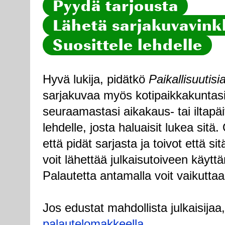
Pyydä tarjousta
Lähetä sarjakuvavinkk
Suosittele lehdelle
Hyvä lukija, pidätkö
Paikallisuutisi
sarjakuvaa myös kotipaikkakuntasi
seuraamastasi aikakaus- tai iltapä
lehdelle, josta haluaisit lukea sitä
että pidät sarjasta ja toivot että sitä
voit lähettää julkaisutoiveen käytt
Palautetta antamalla voit vaikuttaa
Jos edustat mahdollista julkaisijaa
palautelomakkeella
.