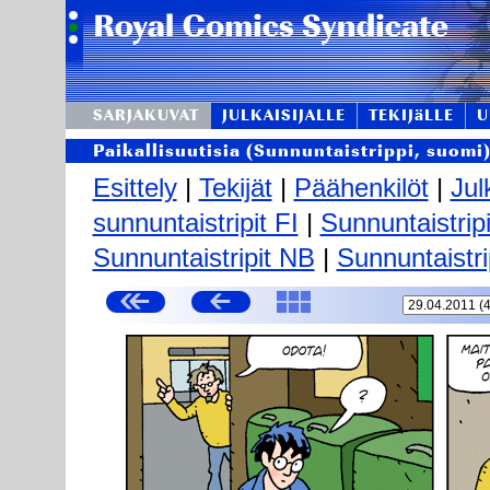
SARJAKUVAT
JULKAISIJALLE
TEKIJäLLE
U
Paikallisuutisia (Sunnuntaistrippi, suomi
Esittely
|
Tekijät
|
Päähenkilöt
|
Jul
sunnuntaistripit FI
|
Sunnuntaistrip
Sunnuntaistripit NB
|
Sunnuntaistri