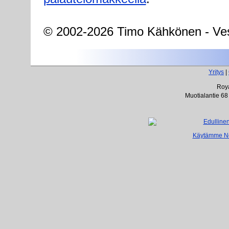
© 2002-2026 Timo Kähkönen - Ves
Yritys
|
Roya
Muotialantie 68
Käytämme Net