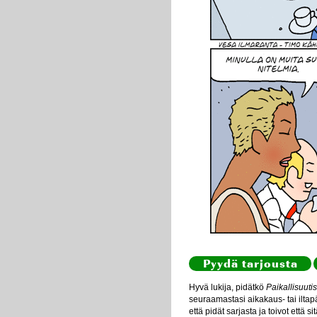
Pyydä tarjousta
Hyvä lukija, pidätkö
Paikallisuutis
seuraamastasi aikakaus- tai iltapä
että pidät sarjasta ja toivot että s