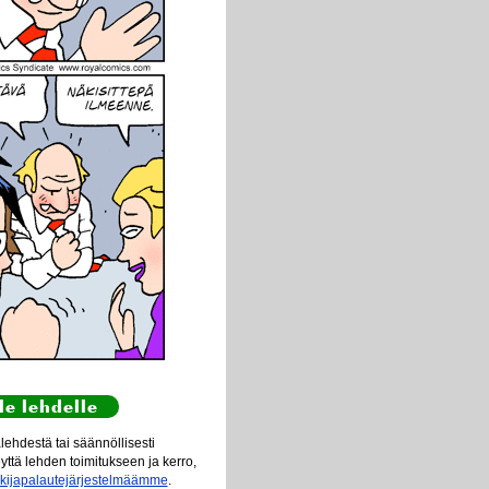
le lehdelle
ehdestä tai säännöllisesti
eyttä lehden toimitukseen ja kerro,
ukijapalautejärjestelmäämme
.