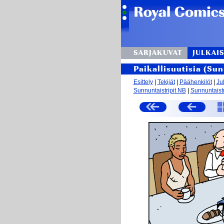
SARJAKUVAT
JULKAIS
Paikallisuutisia (Su
Esittely
|
Tekijät
|
Päähenkilöt
|
Ju
Sunnuntaistripit NB
|
Sunnuntaistr