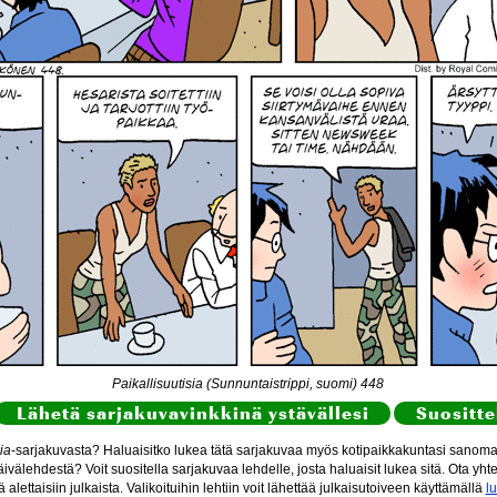
Paikallisuutisia (Sunnuntaistrippi, suomi) 448
Lähetä sarjakuvavinkkinä ystävällesi
Suositte
ia
-sarjakuvasta? Haluaisitko lukea tätä sarjakuvaa myös kotipaikkakuntasi sanomal
ivälehdestä? Voit suositella sarjakuvaa lehdelle, josta haluaisit lukea sitä. Ota yht
itä alettaisiin julkaista. Valikoituihin lehtiin voit lähettää julkaisutoiveen käyttämällä
l