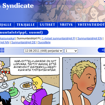
IJALLE
TEKIJäLLE
UUTISET
YRITYS
YHTEYSTIEDOT
nnuntaistrippi, suomi)
lkaisupaikat
| Sunnuntaistripit FI |
1-riviset sunnuntaistripit FI
|
Sunnuntaistripit EN
|
ipit NN
|
Sunnuntaistripit DE
|
Suosittele