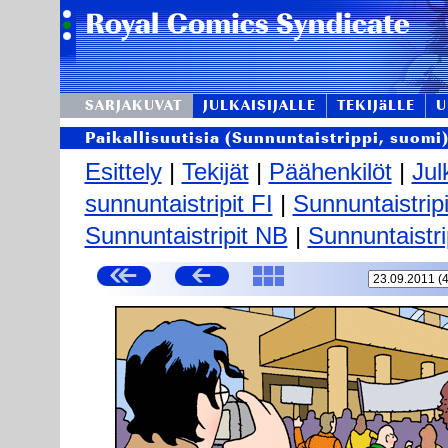
SARJAKUVAT
JULKAISIJALLE
TEKIJäLLE
U
Paikallisuutisia (Sunnuntaistrippi, suomi
Esittely
|
Tekijät
|
Päähenkilöt
|
Jul
sunnuntaistripit FI
|
Sunnuntaistrip
Sunnuntaistripit NB
|
Sunnuntaistri