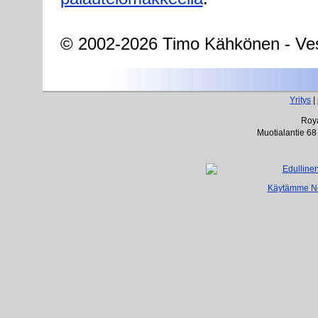
© 2002-2026 Timo Kähkönen - Ves
Yritys
|
Roya
Muotialantie 68
Käytämme Net