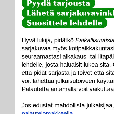
Pyydä tarjousta
Lähetä sarjakuvavinkk
Suosittele lehdelle
Hyvä lukija, pidätkö
Paikallisuutisi
sarjakuvaa myös kotipaikkakuntasi
seuraamastasi aikakaus- tai iltapä
lehdelle, josta haluaisit lukea sitä
että pidät sarjasta ja toivot että sitä
voit lähettää julkaisutoiveen käytt
Palautetta antamalla voit vaikuttaa
Jos edustat mahdollista julkaisijaa
palautelomakkeella
.