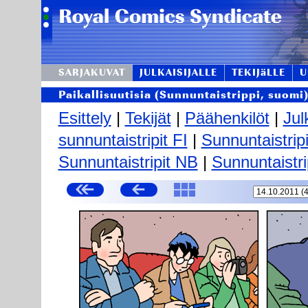
SARJAKUVAT
JULKAISIJALLE
TEKIJäLLE
U
Paikallisuutisia (Sunnuntaistrippi, suomi
Esittely
|
Tekijät
|
Päähenkilöt
|
Jul
sunnuntaistripit FI
|
Sunnuntaistrip
Sunnuntaistripit NB
|
Sunnuntaistri