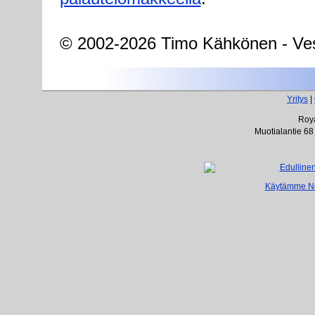
© 2002-2026 Timo Kähkönen - Ves
Yritys
|
Roya
Muotialantie 68
Käytämme Net