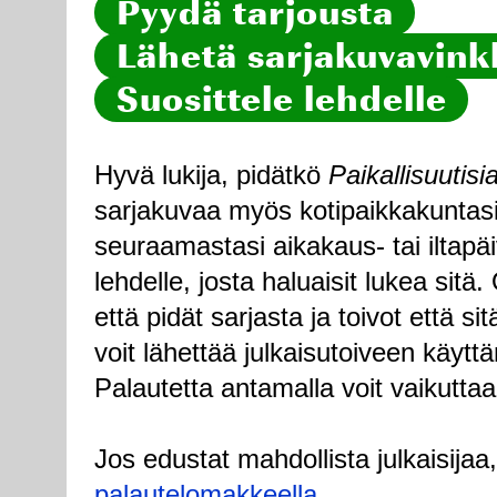
Pyydä tarjousta
Lähetä sarjakuvavinkk
Suosittele lehdelle
Hyvä lukija, pidätkö
Paikallisuutisi
sarjakuvaa myös kotipaikkakuntasi
seuraamastasi aikakaus- tai iltapä
lehdelle, josta haluaisit lukea sitä
että pidät sarjasta ja toivot että sitä
voit lähettää julkaisutoiveen käytt
Palautetta antamalla voit vaikuttaa
Jos edustat mahdollista julkaisijaa
palautelomakkeella
.