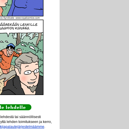
le lehdelle
ehdestä tai säännöllisesti
eyttä lehden toimitukseen ja kerro,
ukijapalautejärjestelmäämme
.