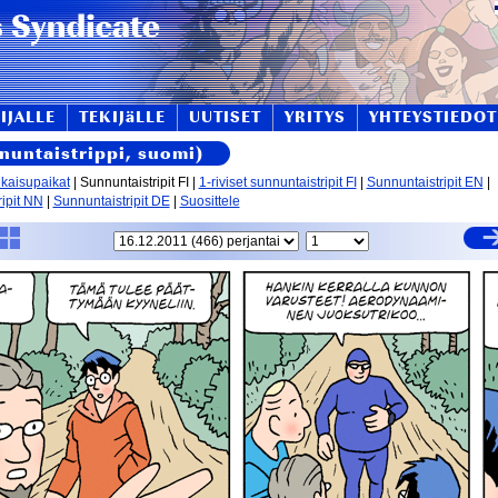
IJALLE
TEKIJäLLE
UUTISET
YRITYS
YHTEYSTIEDOT
nnuntaistrippi, suomi)
lkaisupaikat
| Sunnuntaistripit FI |
1-riviset sunnuntaistripit FI
|
Sunnuntaistripit EN
|
ipit NN
|
Sunnuntaistripit DE
|
Suosittele