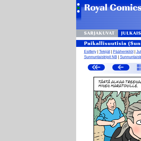
SARJAKUVAT
JULKAIS
Paikallisuutisia (Su
Esittely
|
Tekijät
|
Päähenkilöt
|
Ju
Sunnuntaistripit NB
|
Sunnuntaistr