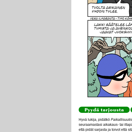
Pyydä tarjousta
Hyvä lukija, pidätkö
Paikallisuutis
seuraamastasi aikakaus- tai iltapä
että pidät sarjasta ja toivot että s