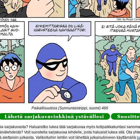
Paikallisuutisia (Sunnuntaistrippi, suomi) 466
Lähetä sarjakuvavinkkinä ystävällesi
Suositte
ia
-sarjakuvasta? Haluaisitko lukea tätä sarjakuvaa myös kotipaikkakuntasi sanomal
ivälehdestä? Voit suositella sarjakuvaa lehdelle, josta haluaisit lukea sitä. Ota yht
itä alettaisiin julkaista. Valikoituihin lehtiin voit lähettää julkaisutoiveen käyttämällä
l