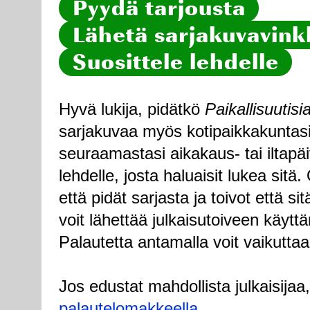
Pyydä tarjousta
Lähetä sarjakuvavinkk
Suosittele lehdelle
Hyvä lukija, pidätkö
Paikallisuutisi
sarjakuvaa myös kotipaikkakuntasi
seuraamastasi aikakaus- tai iltapä
lehdelle, josta haluaisit lukea sitä
että pidät sarjasta ja toivot että sitä
voit lähettää julkaisutoiveen käytt
Palautetta antamalla voit vaikuttaa
Jos edustat mahdollista julkaisijaa
palautelomakkeella
.