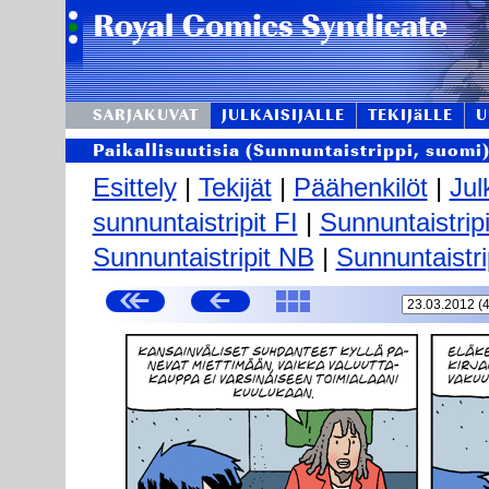
SARJAKUVAT
JULKAISIJALLE
TEKIJäLLE
U
Paikallisuutisia (Sunnuntaistrippi, suomi
Esittely
|
Tekijät
|
Päähenkilöt
|
Jul
sunnuntaistripit FI
|
Sunnuntaistrip
Sunnuntaistripit NB
|
Sunnuntaistri