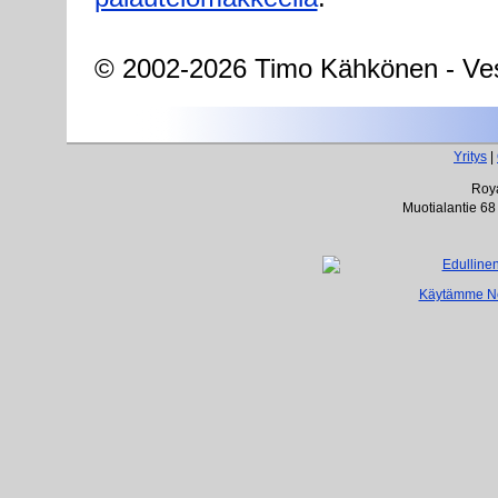
© 2002-2026 Timo Kähkönen - Ves
Yritys
|
Roya
Muotialantie 68
Käytämme Net