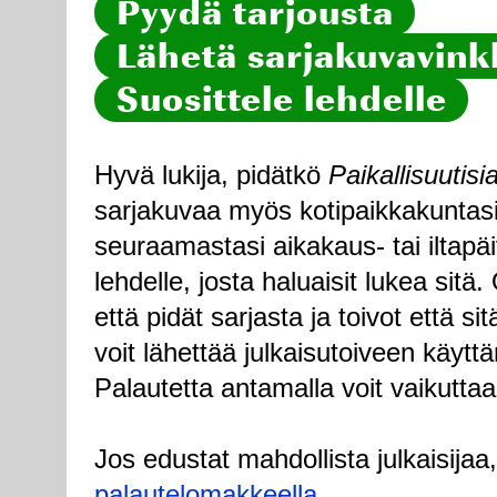
Pyydä tarjousta
Lähetä sarjakuvavinkk
Suosittele lehdelle
Hyvä lukija, pidätkö
Paikallisuutisi
sarjakuvaa myös kotipaikkakuntasi
seuraamastasi aikakaus- tai iltapä
lehdelle, josta haluaisit lukea sitä
että pidät sarjasta ja toivot että sitä
voit lähettää julkaisutoiveen käytt
Palautetta antamalla voit vaikuttaa
Jos edustat mahdollista julkaisijaa
palautelomakkeella
.