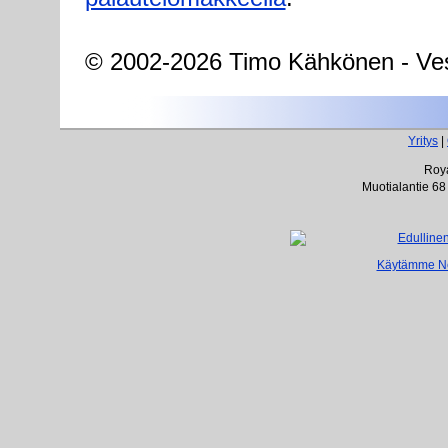
© 2002-2026 Timo Kähkönen - Ves
Yritys
|
Roya
Muotialantie 68
Käytämme Net