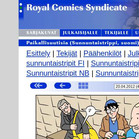
SARJAKUVAT
JULKAISIJALLE
TEKIJäLLE
U
Paikallisuutisia (Sunnuntaistrippi, suomi
Esittely
|
Tekijät
|
Päähenkilöt
|
Jul
sunnuntaistripit FI
|
Sunnuntaistrip
Sunnuntaistripit NB
|
Sunnuntaistri