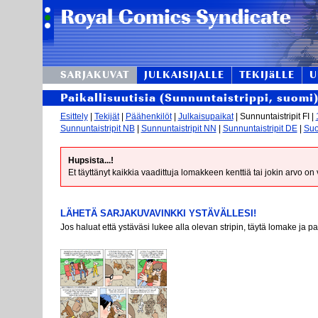
SARJAKUVAT
JULKAISIJALLE
TEKIJäLLE
U
Paikallisuutisia (Sunnuntaistrippi, suomi
Esittely
|
Tekijät
|
Päähenkilöt
|
Julkaisupaikat
| Sunnuntaistripit FI |
Sunnuntaistripit NB
|
Sunnuntaistripit NN
|
Sunnuntaistripit DE
|
Suo
Hupsista...!
Et täyttänyt kaikkia vaadittuja lomakkeen kenttiä tai jokin arvo on
LÄHETÄ SARJAKUVAVINKKI YSTÄVÄLLESI!
Jos haluat että ystäväsi lukee alla olevan stripin, täytä lomake ja p