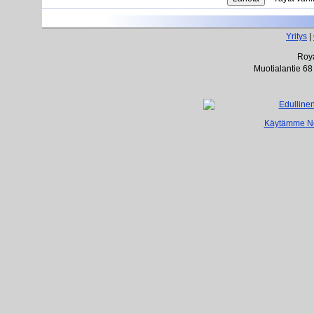
Yritys
|
Roya
Muotialantie 68
Käytämme Net