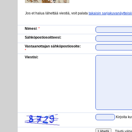
Jos et halua lähettää viestiä, voit palata
takaisin sarjakuvanäytteisi
Nimesi
:
*
Sähköpostiosoitteesi:
Vastaanottajan sähköpostiosoite:
*
Viestisi:
Kirjoita k
Täytä vähi