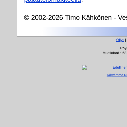
© 2002-2026 Timo Kähkönen - Ves
Yritys
|
Roya
Muotialantie 68
Käytämme Net