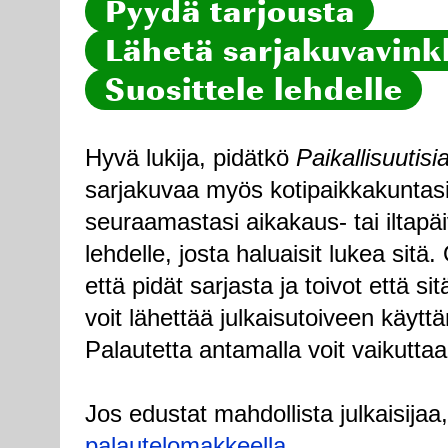
Pyydä tarjousta
Lähetä sarjakuvavinkk
Suosittele lehdelle
Hyvä lukija, pidätkö
Paikallisuutisi
sarjakuvaa myös kotipaikkakuntasi
seuraamastasi aikakaus- tai iltapä
lehdelle, josta haluaisit lukea sitä
että pidät sarjasta ja toivot että sitä
voit lähettää julkaisutoiveen käytt
Palautetta antamalla voit vaikuttaa
Jos edustat mahdollista julkaisijaa
palautelomakkeella
.