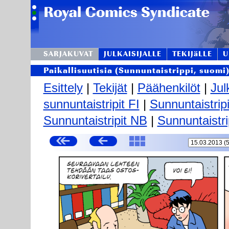
SARJAKUVAT
JULKAISIJALLE
TEKIJäLLE
U
Paikallisuutisia (Sunnuntaistrippi, suomi
Esittely
|
Tekijät
|
Päähenkilöt
|
Jul
sunnuntaistripit FI
|
Sunnuntaistrip
Sunnuntaistripit NB
|
Sunnuntaistri