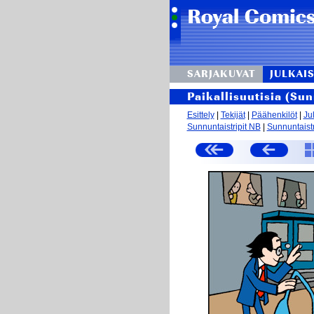
SARJAKUVAT
JULKAIS
Paikallisuutisia (Su
Esittely
|
Tekijät
|
Päähenkilöt
|
Ju
Sunnuntaistripit NB
|
Sunnuntaistr