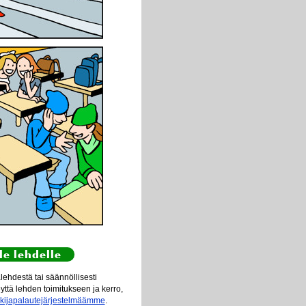
le lehdelle
ehdestä tai säännöllisesti
eyttä lehden toimitukseen ja kerro,
ukijapalautejärjestelmäämme
.