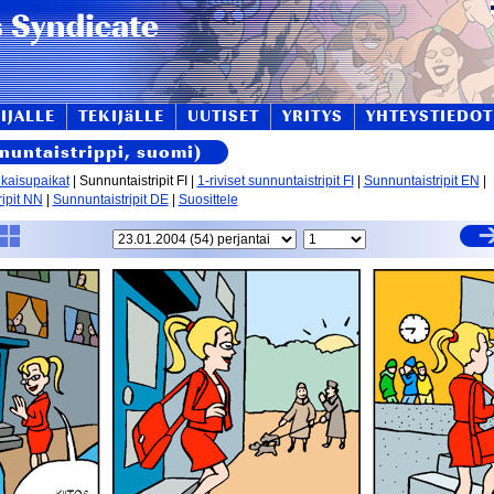
IJALLE
TEKIJäLLE
UUTISET
YRITYS
YHTEYSTIEDOT
nnuntaistrippi, suomi)
lkaisupaikat
| Sunnuntaistripit FI |
1-riviset sunnuntaistripit FI
|
Sunnuntaistripit EN
|
ipit NN
|
Sunnuntaistripit DE
|
Suosittele