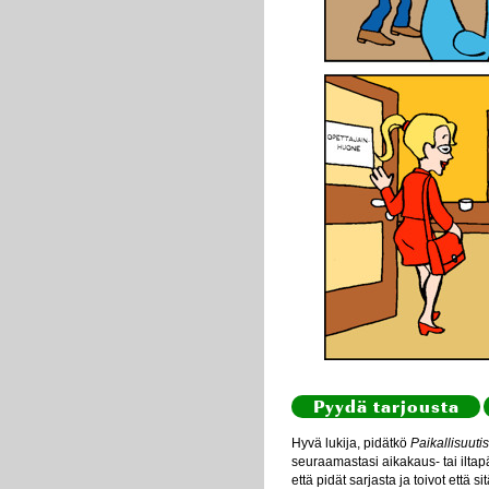
Pyydä tarjousta
Hyvä lukija, pidätkö
Paikallisuutis
seuraamastasi aikakaus- tai iltapä
että pidät sarjasta ja toivot että s