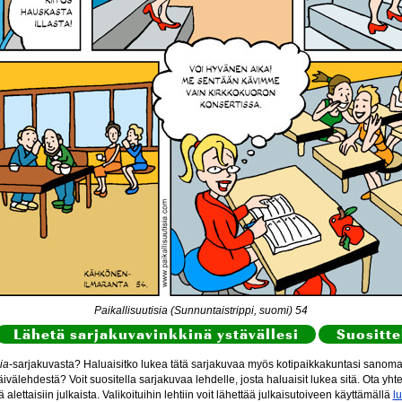
Paikallisuutisia (Sunnuntaistrippi, suomi) 54
Lähetä sarjakuvavinkkinä ystävällesi
Suositte
ia
-sarjakuvasta? Haluaisitko lukea tätä sarjakuvaa myös kotipaikkakuntasi sanomal
ivälehdestä? Voit suositella sarjakuvaa lehdelle, josta haluaisit lukea sitä. Ota yht
itä alettaisiin julkaista. Valikoituihin lehtiin voit lähettää julkaisutoiveen käyttämällä
l