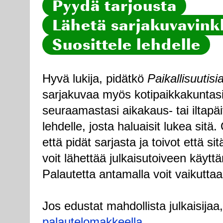
Pyydä tarjousta
Lähetä sarjakuvavinkk
Suosittele lehdelle
Hyvä lukija, pidätkö
Paikallisuutisi
sarjakuvaa myös kotipaikkakuntasi
seuraamastasi aikakaus- tai iltapä
lehdelle, josta haluaisit lukea sitä
että pidät sarjasta ja toivot että sitä
voit lähettää julkaisutoiveen käytt
Palautetta antamalla voit vaikuttaa
Jos edustat mahdollista julkaisijaa
palautelomakkeella
.