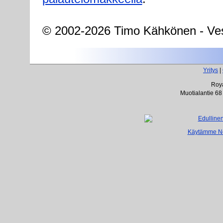
© 2002-2026 Timo Kähkönen - Ves
Yritys
|
Roya
Muotialantie 68
Käytämme Net