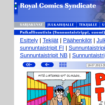
SARJAKUVAT
JULKAISIJALLE
TEKIJäLLE
U
Paikallisuutisia (Sunnuntaistrippi, suomi
Esittely
|
Tekijät
|
Päähenkilöt
|
Jul
sunnuntaistripit FI
|
Sunnuntaistrip
Sunnuntaistripit NB
|
Sunnuntaistri