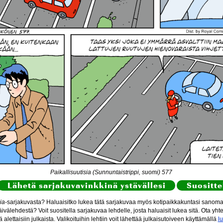
Paikallisuutisia (Sunnuntaistrippi, suomi) 577
Lähetä sarjakuvavinkkinä ystävällesi
Suositte
ia
-sarjakuvasta? Haluaisitko lukea tätä sarjakuvaa myös kotipaikkakuntasi sanomal
ivälehdestä? Voit suositella sarjakuvaa lehdelle, josta haluaisit lukea sitä. Ota yht
itä alettaisiin julkaista. Valikoituihin lehtiin voit lähettää julkaisutoiveen käyttämällä
l