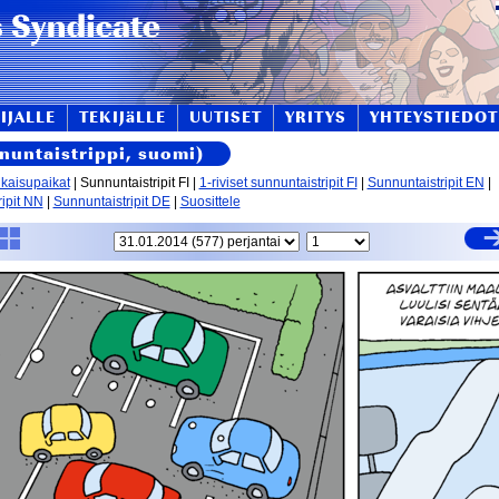
IJALLE
TEKIJäLLE
UUTISET
YRITYS
YHTEYSTIEDOT
nnuntaistrippi, suomi)
lkaisupaikat
| Sunnuntaistripit FI |
1-riviset sunnuntaistripit FI
|
Sunnuntaistripit EN
|
ipit NN
|
Sunnuntaistripit DE
|
Suosittele