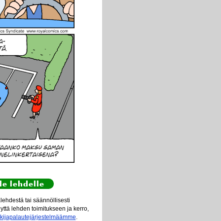
le lehdelle
ehdestä tai säännöllisesti
eyttä lehden toimitukseen ja kerro,
ukijapalautejärjestelmäämme
.