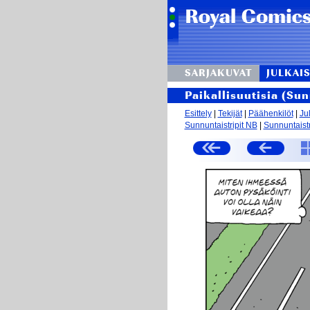
SARJAKUVAT
JULKAIS
Paikallisuutisia (Su
Esittely
|
Tekijät
|
Päähenkilöt
|
Ju
Sunnuntaistripit NB
|
Sunnuntaistr