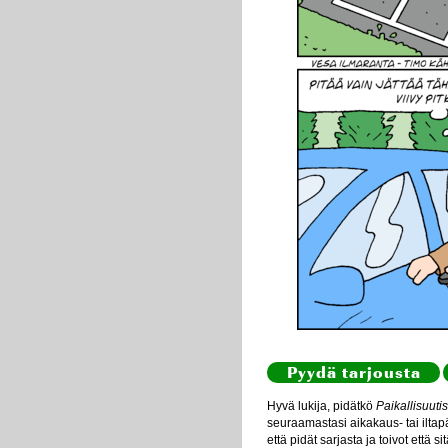
Pyydä tarjousta
Hyvä lukija, pidätkö
Paikallisuutis
seuraamastasi aikakaus- tai iltapä
että pidät sarjasta ja toivot että s