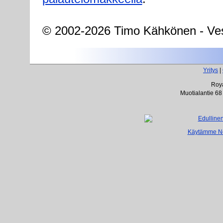
© 2002-2026 Timo Kähkönen - Ves
Yritys
|
Roya
Muotialantie 68
Käytämme Net