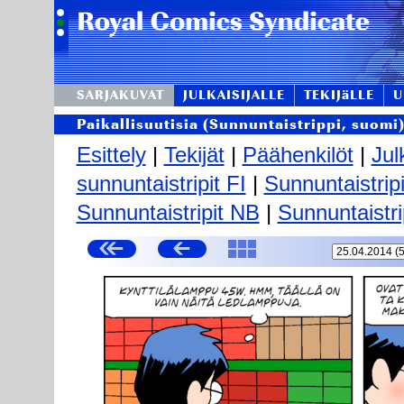
SARJAKUVAT
JULKAISIJALLE
TEKIJäLLE
U
Paikallisuutisia (Sunnuntaistrippi, suomi
Esittely
|
Tekijät
|
Päähenkilöt
|
Jul
sunnuntaistripit FI
|
Sunnuntaistrip
Sunnuntaistripit NB
|
Sunnuntaistri