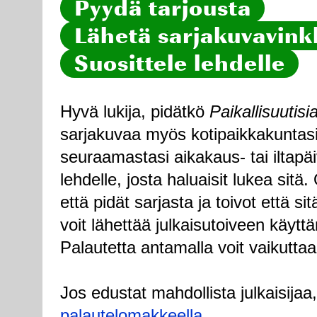
Pyydä tarjousta
Lähetä sarjakuvavinkk
Suosittele lehdelle
Hyvä lukija, pidätkö
Paikallisuutisi
sarjakuvaa myös kotipaikkakuntasi
seuraamastasi aikakaus- tai iltapä
lehdelle, josta haluaisit lukea sitä
että pidät sarjasta ja toivot että sitä
voit lähettää julkaisutoiveen käytt
Palautetta antamalla voit vaikuttaa
Jos edustat mahdollista julkaisijaa
palautelomakkeella
.