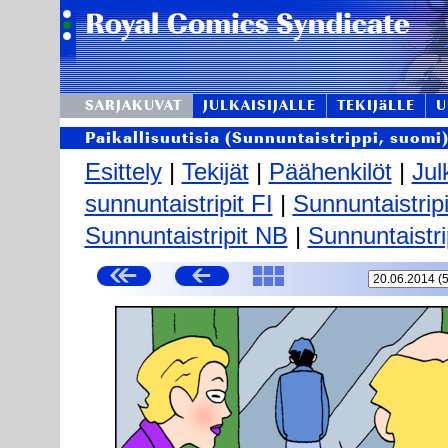
SARJAKUVAT
JULKAISIJALLE
TEKIJäLLE
U
Paikallisuutisia (Sunnuntaistrippi, suomi
Esittely
|
Tekijät
|
Päähenkilöt
|
Jul
sunnuntaistripit FI
|
Sunnuntaistrip
Sunnuntaistripit NB
|
Sunnuntaistri