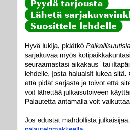
Pyydä tarjousta
Lähetä sarjakuvavinkk
Suosittele lehdelle
Hyvä lukija, pidätkö
Paikallisuutisi
sarjakuvaa myös kotipaikkakuntasi
seuraamastasi aikakaus- tai iltapä
lehdelle, josta haluaisit lukea sitä
että pidät sarjasta ja toivot että sitä
voit lähettää julkaisutoiveen käytt
Palautetta antamalla voit vaikuttaa
Jos edustat mahdollista julkaisijaa
palautelomakkeella
.