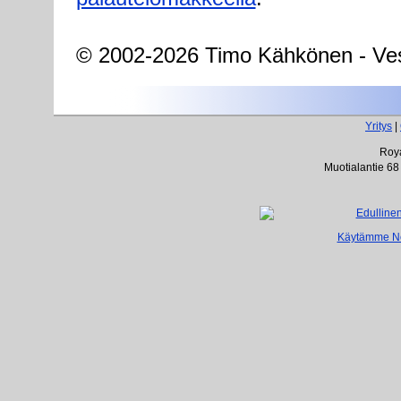
© 2002-2026 Timo Kähkönen - Ves
Yritys
|
Roya
Muotialantie 68
Käytämme Net