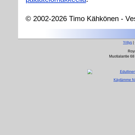
© 2002-2026 Timo Kähkönen - Ves
Yritys
|
Roya
Muotialantie 68
Käytämme Net