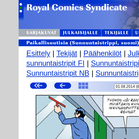
SARJAKUVAT
JULKAISIJALLE
TEKIJäLLE
U
Paikallisuutisia (Sunnuntaistrippi, suomi
Esittely
|
Tekijät
|
Päähenkilöt
|
Jul
sunnuntaistripit FI
|
Sunnuntaistrip
Sunnuntaistripit NB
|
Sunnuntaistri