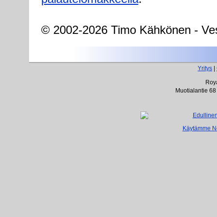
© 2002-2026 Timo Kähkönen - Ves
Yritys
|
Roya
Muotialantie 68
Käytämme Net