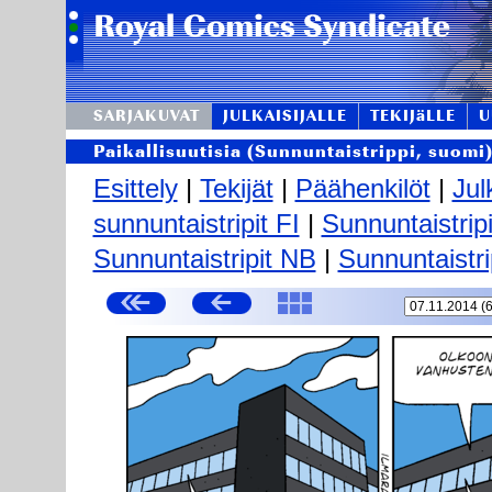
SARJAKUVAT
JULKAISIJALLE
TEKIJäLLE
U
Paikallisuutisia (Sunnuntaistrippi, suomi
Esittely
|
Tekijät
|
Päähenkilöt
|
Jul
sunnuntaistripit FI
|
Sunnuntaistrip
Sunnuntaistripit NB
|
Sunnuntaistri