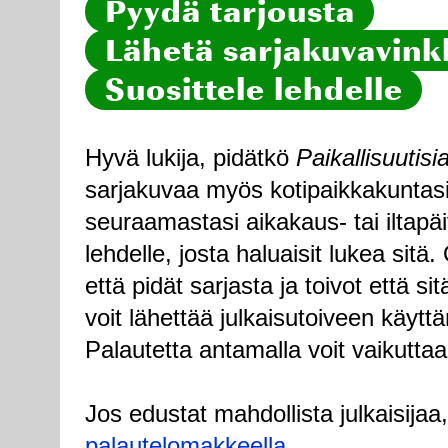
Pyydä tarjousta
Lähetä sarjakuvavinkk
Suosittele lehdelle
Hyvä lukija, pidätkö
Paikallisuutisi
sarjakuvaa myös kotipaikkakuntasi
seuraamastasi aikakaus- tai iltapä
lehdelle, josta haluaisit lukea sitä
että pidät sarjasta ja toivot että sitä
voit lähettää julkaisutoiveen käytt
Palautetta antamalla voit vaikuttaa
Jos edustat mahdollista julkaisijaa
palautelomakkeella
.