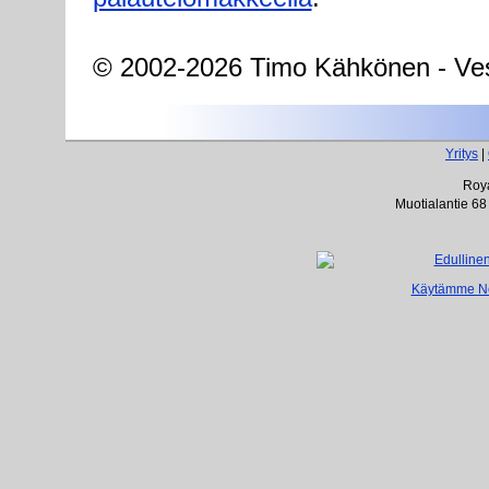
© 2002-2026 Timo Kähkönen - Ves
Yritys
|
Roya
Muotialantie 68
Käytämme Net