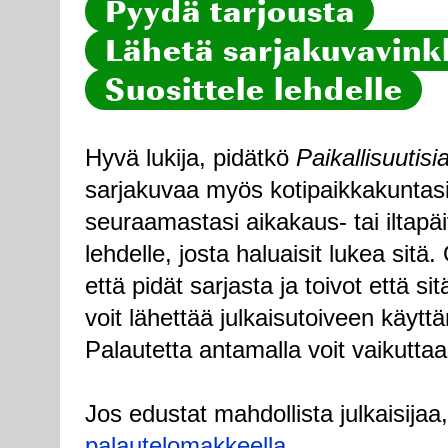
Pyydä tarjousta
Lähetä sarjakuvavinkk
Suosittele lehdelle
Hyvä lukija, pidätkö
Paikallisuutisi
sarjakuvaa myös kotipaikkakuntasi
seuraamastasi aikakaus- tai iltapä
lehdelle, josta haluaisit lukea sitä
että pidät sarjasta ja toivot että sitä
voit lähettää julkaisutoiveen käytt
Palautetta antamalla voit vaikuttaa
Jos edustat mahdollista julkaisijaa
palautelomakkeella
.