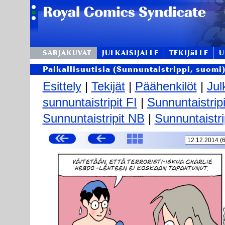
SARJAKUVAT
JULKAISIJALLE
TEKIJäLLE
U
Paikallisuutisia (Sunnuntaistrippi, suomi
Esittely
|
Tekijät
|
Päähenkilöt
|
Jul
sunnuntaistripit FI
|
Sunnuntaistrip
Sunnuntaistripit NB
|
Sunnuntaistri