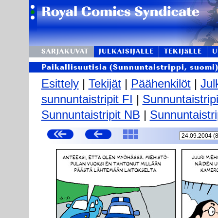
SARJAKUVAT
JULKAISIJALLE
TEKIJäLLE
U
Paikallisuutisia (Sunnuntaistrippi, suomi
Esittely
|
Tekijät
|
Päähenkilöt
|
Jul
sunnuntaistripit FI
|
Sunnuntaistrip
Sunnuntaistripit NB
|
Sunnuntaistri