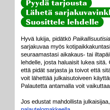
Pyydä tarjousta
Lähetä sarjakuvavinkk
Suosittele lehdelle
Hyvä lukija, pidätkö
Paikallisuutisi
sarjakuvaa myös kotipaikkakuntasi
seuraamastasi aikakaus- tai iltapä
lehdelle, josta haluaisit lukea sitä
että pidät sarjasta ja toivot että sitä
voit lähettää julkaisutoiveen käytt
Palautetta antamalla voit vaikuttaa
Jos edustat mahdollista julkaisijaa
palautelomakkeella
.