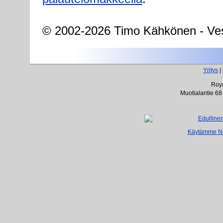
© 2002-2026 Timo Kähkönen - Ves
Yritys
|
Roya
Muotialantie 68
Käytämme Net