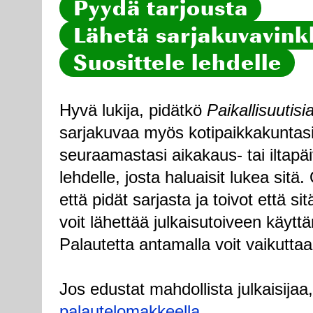
Pyydä tarjousta
Lähetä sarjakuvavinkk
Suosittele lehdelle
Hyvä lukija, pidätkö
Paikallisuutisi
sarjakuvaa myös kotipaikkakuntasi
seuraamastasi aikakaus- tai iltapä
lehdelle, josta haluaisit lukea sitä
että pidät sarjasta ja toivot että sitä
voit lähettää julkaisutoiveen käytt
Palautetta antamalla voit vaikuttaa
Jos edustat mahdollista julkaisijaa
palautelomakkeella
.