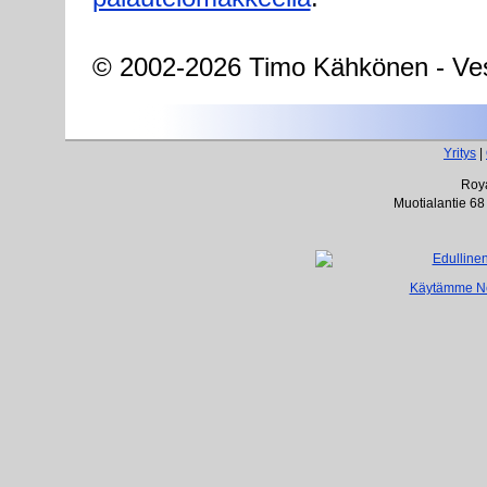
© 2002-2026 Timo Kähkönen - Ves
Yritys
|
Roya
Muotialantie 68
Käytämme Net