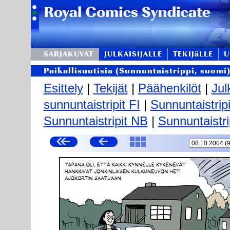
SARJAKUVAT
JULKAISIJALLE
TEKIJäLLE
U
Paikallisuutisia (Sunnuntaistrippi, suomi
Esittely
|
Tekijät
|
Päähenkilöt
|
Jul
sunnuntaistripit FI
|
Sunnuntaistrip
Sunnuntaistripit NB
|
Sunnuntaistri