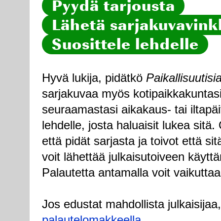
Pyydä tarjousta
Lähetä sarjakuvavinkk
Suosittele lehdelle
Hyvä lukija, pidätkö
Paikallisuutisi
sarjakuvaa myös kotipaikkakuntasi
seuraamastasi aikakaus- tai iltapä
lehdelle, josta haluaisit lukea sitä
että pidät sarjasta ja toivot että sitä
voit lähettää julkaisutoiveen käytt
Palautetta antamalla voit vaikuttaa
Jos edustat mahdollista julkaisijaa
palautelomakkeella
.