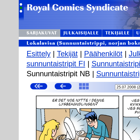
SARJAKUVAT
JULKAISIJALLE
TEKIJäLLE
U
Lokalavisa (Sunnuntaistrippi, norjan bok
Esittely
|
Tekijät
|
Päähenkilöt
|
Jul
sunnuntaistripit FI
|
Sunnuntaistrip
Sunnuntaistripit NB |
Sunnuntaistri