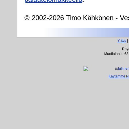
© 2002-2026 Timo Kähkönen - Ves
Yritys
|
Roya
Muotialantie 68
Käytämme Net