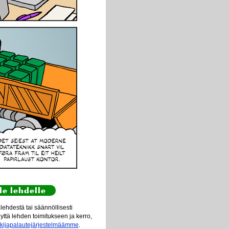
le lehdelle
ehdestä tai säännöllisesti
eyttä lehden toimitukseen ja kerro,
ukijapalautejärjestelmäämme
.