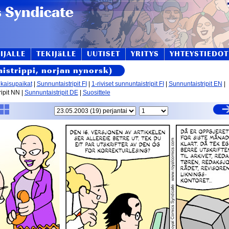
IJALLE
TEKIJäLLE
UUTISET
YRITYS
YHTEYSTIEDOT
istrippi, norjan nynorsk)
lkaisupaikat
|
Sunnuntaistripit FI
|
1-riviset sunnuntaistripit FI
|
Sunnuntaistripit EN
|
ipit NN |
Sunnuntaistripit DE
|
Suosittele