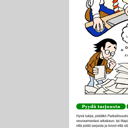
Pyydä tarjousta
Hyvä lukija, pidätkö
Paikallisuutis
seuraamastasi aikakaus- tai iltapä
että pidät sarjasta ja toivot että s