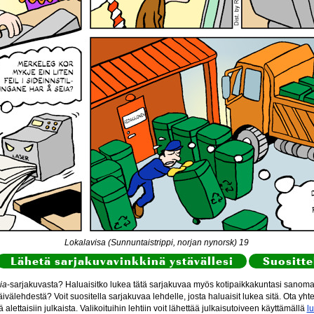
Lokalavisa (Sunnuntaistrippi, norjan nynorsk) 19
Lähetä sarjakuvavinkkinä ystävällesi
Suositte
ia
-sarjakuvasta? Haluaisitko lukea tätä sarjakuvaa myös kotipaikkakuntasi sanomal
ivälehdestä? Voit suositella sarjakuvaa lehdelle, josta haluaisit lukea sitä. Ota yht
itä alettaisiin julkaista. Valikoituihin lehtiin voit lähettää julkaisutoiveen käyttämällä
l