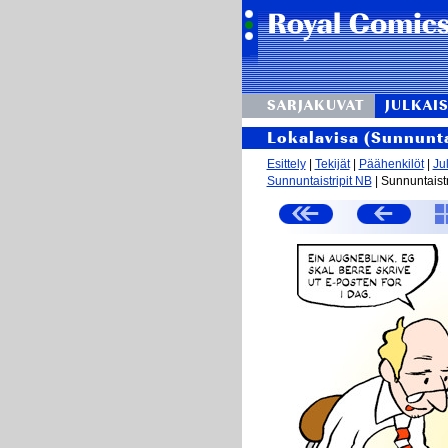
SARJAKUVAT
JULKAIS
Lokalavisa (Sunnunta
Esittely
|
Tekijät
|
Päähenkilöt
|
Ju
Sunnuntaistripit NB
| Sunnuntaistr