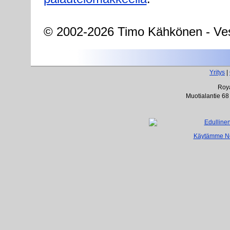
© 2002-2026 Timo Kähkönen - Ves
Yritys
|
Roya
Muotialantie 68
Käytämme Net