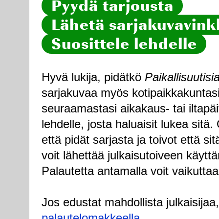
Pyydä tarjousta
Lähetä sarjakuvavinkk
Suosittele lehdelle
Hyvä lukija, pidätkö
Paikallisuutisi
sarjakuvaa myös kotipaikkakuntasi
seuraamastasi aikakaus- tai iltapä
lehdelle, josta haluaisit lukea sitä
että pidät sarjasta ja toivot että sitä
voit lähettää julkaisutoiveen käytt
Palautetta antamalla voit vaikuttaa
Jos edustat mahdollista julkaisijaa
palautelomakkeella
.