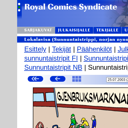
SARJAKUVAT
JULKAISIJALLE
TEKIJäLLE
U
Lokalavisa (Sunnuntaistrippi, norjan nyn
Esittely
|
Tekijät
|
Päähenkilöt
|
Jul
sunnuntaistripit FI
|
Sunnuntaistrip
Sunnuntaistripit NB
| Sunnuntaistri