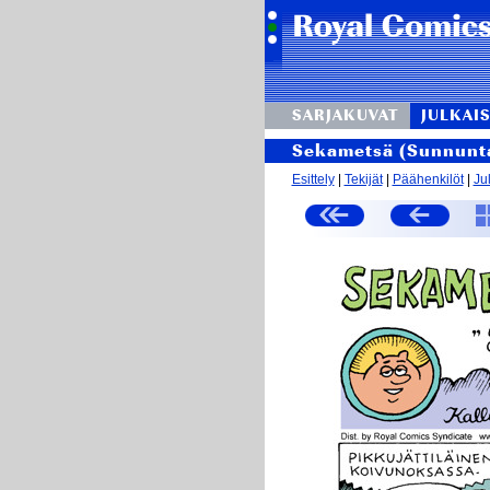
SARJAKUVAT
JULKAIS
Sekametsä (Sunnunta
Esittely
|
Tekijät
|
Päähenkilöt
|
Ju