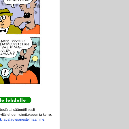
le lehdelle
stä tai säännöllisesti
eyttä lehden toimitukseen ja kerro,
ukijapalautejärjestelmäämme
.