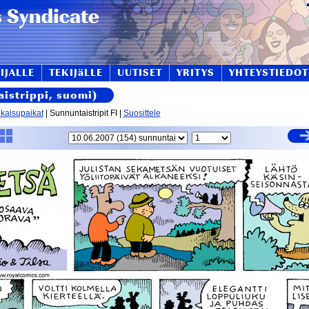
IJALLE
TEKIJäLLE
UUTISET
YRITYS
YHTEYSTIEDOT
istrippi, suomi)
lkaisupaikat
| Sunnuntaistripit FI |
Suosittele