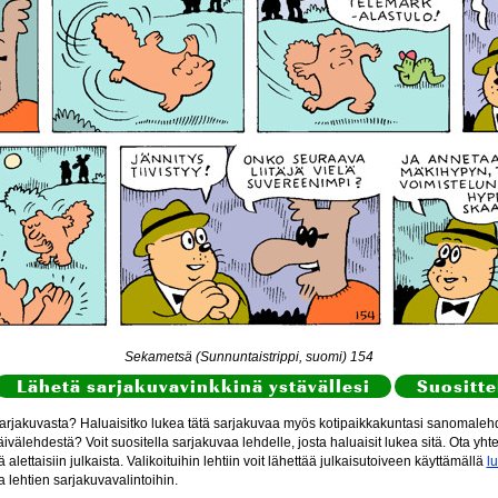
Sekametsä (Sunnuntaistrippi, suomi) 154
Lähetä sarjakuvavinkkinä ystävällesi
Suositte
arjakuvasta? Haluaisitko lukea tätä sarjakuvaa myös kotipaikkakuntasi sanomalehde
ivälehdestä? Voit suositella sarjakuvaa lehdelle, josta haluaisit lukea sitä. Ota yht
itä alettaisiin julkaista. Valikoituihin lehtiin voit lähettää julkaisutoiveen käyttämällä
l
a lehtien sarjakuvavalintoihin.