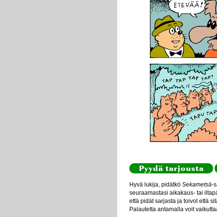
Pyydä tarjousta
Hyvä lukija, pidätkö
Sekametsä
-s
seuraamastasi aikakaus- tai iltapä
että pidät sarjasta ja toivot että s
Palautetta antamalla voit vaikutta