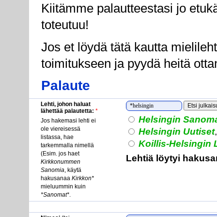
Kiitämme palautteestasi jo etukä
toteutuu!
Jos et löydä tätä kautta mielileh
toimitukseen ja pyydä heitä ott
Palaute
Lehti, johon haluat
lähettää palautetta:
*
Helsingin Sanom
Jos hakemasi lehti ei
ole viereisessä
Helsingin Uutiset
listassa, hae
Koillis-Helsingin
tarkemmalla nimellä
(Esim. jos haet
Lehtiä löytyi hakusan
Kirkkonummen
Sanomia
, käytä
hakusanaa
Kirkkon*
mieluummin kuin
*Sanomat*
.