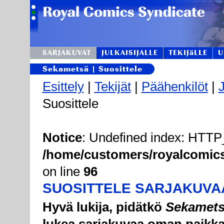
SARJAKUVAT
JULKAISIJALLE
TEKIJäLLE
U
Sekametsä | Suosittele
Esittely
|
Tekijät
|
Päähenkilöt
|
J
Suosittele
Notice
: Undefined index: HT
/home/customers/royalcomics/
on line
96
SUOSITTELE SARJAKUVA
Hyvä lukija, pidätkö
Sekamet