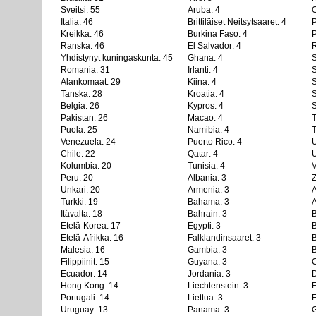
Sveitsi: 55
Aruba: 4
Italia: 46
Brittiläiset Neitsytsaaret: 4
P
Kreikka: 46
Burkina Faso: 4
P
Ranska: 46
El Salvador: 4
R
Yhdistynyt kuningaskunta: 45
Ghana: 4
S
Romania: 31
Irlanti: 4
S
Alankomaat: 29
Kiina: 4
S
Tanska: 28
Kroatia: 4
S
Belgia: 26
Kypros: 4
S
Pakistan: 26
Macao: 4
T
Puola: 25
Namibia: 4
T
Venezuela: 24
Puerto Rico: 4
U
Chile: 22
Qatar: 4
U
Kolumbia: 20
Tunisia: 4
V
Peru: 20
Albania: 3
Z
Unkari: 20
Armenia: 3
A
Turkki: 19
Bahama: 3
A
Itävalta: 18
Bahrain: 3
B
Etelä-Korea: 17
Egypti: 3
B
Etelä-Afrikka: 16
Falklandinsaaret: 3
B
Malesia: 16
Gambia: 3
B
Filippiinit: 15
Guyana: 3
C
Ecuador: 14
Jordania: 3
D
Hong Kong: 14
Liechtenstein: 3
E
Portugali: 14
Liettua: 3
F
Uruguay: 13
Panama: 3
G