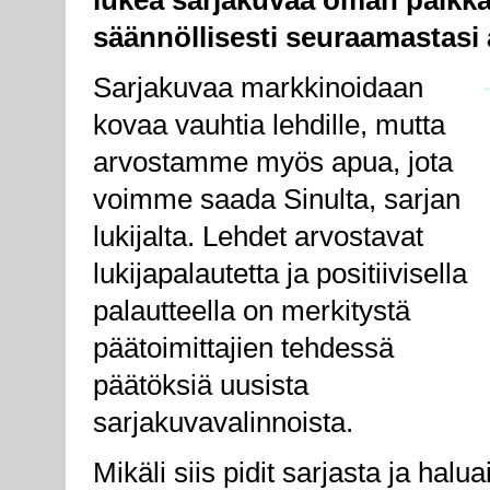
lukea sarjakuvaa oman paikka
säännöllisesti seuraamastasi 
Sarjakuvaa markkinoidaan
kovaa vauhtia lehdille, mutta
arvostamme myös apua, jota
voimme saada Sinulta, sarjan
lukijalta. Lehdet arvostavat
lukijapalautetta ja positiivisella
palautteella on merkitystä
päätoimittajien tehdessä
päätöksiä uusista
sarjakuvavalinnoista.
Mikäli siis pidit sarjasta ja hal