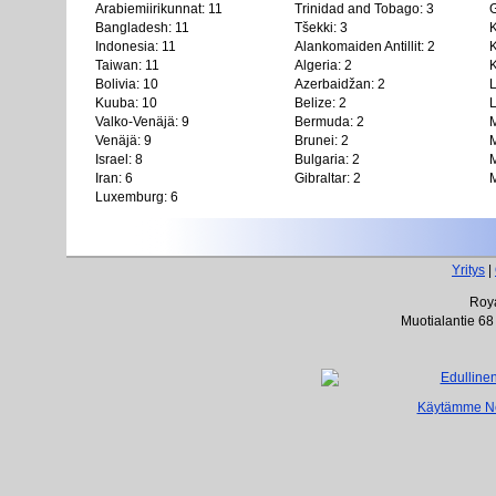
Arabiemiirikunnat: 11
Trinidad and Tobago: 3
Bangladesh: 11
Tšekki: 3
Indonesia: 11
Alankomaiden Antillit: 2
K
Taiwan: 11
Algeria: 2
K
Bolivia: 10
Azerbaidžan: 2
L
Kuuba: 10
Belize: 2
L
Valko-Venäjä: 9
Bermuda: 2
M
Venäjä: 9
Brunei: 2
M
Israel: 8
Bulgaria: 2
M
Iran: 6
Gibraltar: 2
M
Luxemburg: 6
Yritys
|
Roya
Muotialantie 68
Käytämme Net