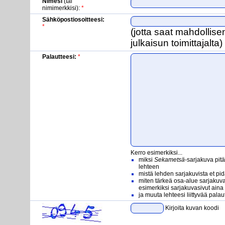
Nimesi
(tai
nimimerkkisi):
*
Sähköpostiosoitteesi:
*
(jotta saat mahdollis
julkaisun toimittajalta)
Palautteesi:
*
Kerro esimerkiksi...
miksi
Sekametsä
-sarjakuva pit
lehteen
mistä lehden sarjakuvista et pidä
miten tärkeä osa-alue sarjakuva
esimerkiksi sarjakuvasivut ain
ja muuta lehteesi liittyvää palaute
Kirjoita kuvan koodi