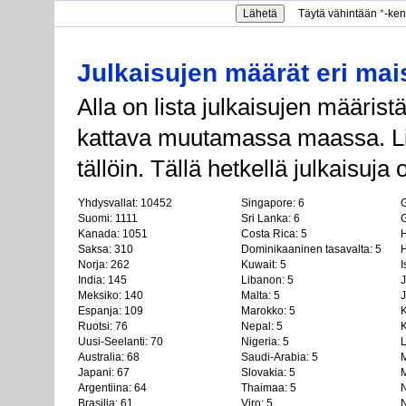
Täytä vähintään
*
-ken
Julkaisujen määrät eri mai
Alla on lista julkaisujen määri
kattava muutamassa maassa. Lis
tällöin. Tällä hetkellä julkaisuja
Yhdysvallat: 10452
Singapore: 6
G
Suomi: 1111
Sri Lanka: 6
G
Kanada: 1051
Costa Rica: 5
H
Saksa: 310
Dominikaaninen tasavalta: 5
H
Norja: 262
Kuwait: 5
I
India: 145
Libanon: 5
J
Meksiko: 140
Malta: 5
J
Espanja: 109
Marokko: 5
K
Ruotsi: 76
Nepal: 5
K
Uusi-Seelanti: 70
Nigeria: 5
L
Australia: 68
Saudi-Arabia: 5
M
Japani: 67
Slovakia: 5
M
Argentiina: 64
Thaimaa: 5
N
Brasilia: 61
Viro: 5
N