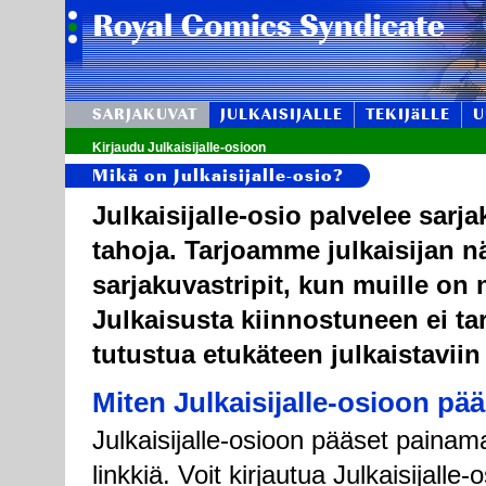
SARJAKUVAT
JULKAISIJALLE
TEKIJäLLE
U
Kirjaudu Julkaisijalle-osioon
Mikä on Julkaisijalle-osio?
Julkaisijalle-osio palvelee sarj
tahoja. Tarjoamme julkaisijan n
sarjakuvastripit, kun muille on n
Julkaisusta kiinnostuneen ei tar
tutustua etukäteen julkaistaviin
Miten Julkaisijalle-osioon pä
Julkaisijalle-osioon pääset painama
linkkiä. Voit kirjautua Julkaisijall