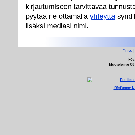
kirjautumiseen tarvittavaa tunnust
pyytää ne ottamalla
yhteyttä
syndik
lisäksi mediasi nimi.
Yritys
|
Roya
Muotialantie 68
Käytämme Net